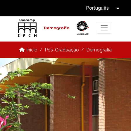
Select Langua
Pular para o conteúdo principal
Português
Tog
Demografia
Pós-Graduação
Demografia
Início