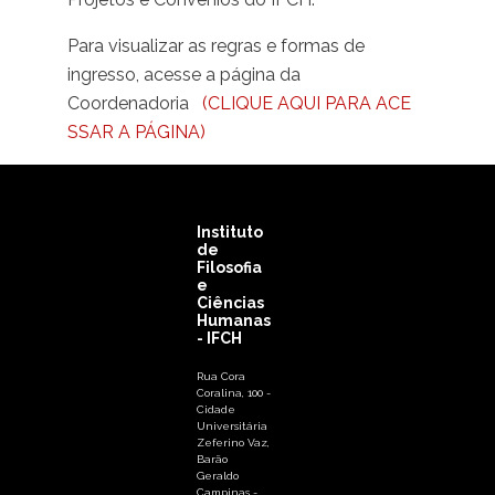
Para visualizar as regras e formas de
ingresso, acesse a página da
Coordenadoria
(CLIQUE AQUI PARA ACE
SSAR A PÁGINA)
Instituto
de
Filosofia
e
Ciências
Humanas
- IFCH
Rua Cora
Coralina, 100 -
Cidade
Universitária
Zeferino Vaz,
Barão
Geraldo
Campinas -