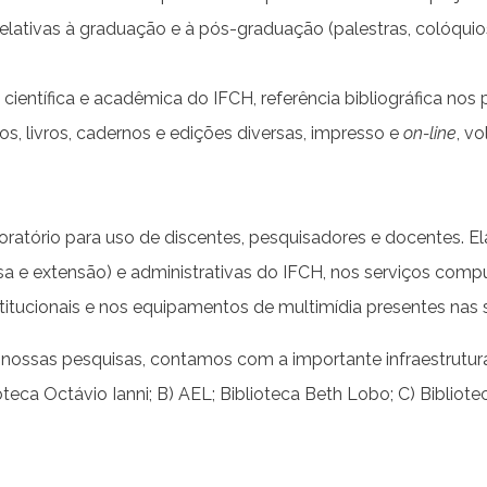
relativas à graduação e à pós-graduação (palestras, colóquios
científica e acadêmica do IFCH, referência bibliográfica n
cos, livros, cadernos e edições diversas, impresso e
on-line
, v
ratório para uso de discentes, pesquisadores e docentes. E
a e extensão) e administrativas do IFCH, nos serviços compu
tucionais e nos equipamentos de multimídia presentes nas sa
ossas pesquisas, contamos com a importante infraestrutura
teca Octávio Ianni; B) AEL; Biblioteca Beth Lobo; C) Bibliote