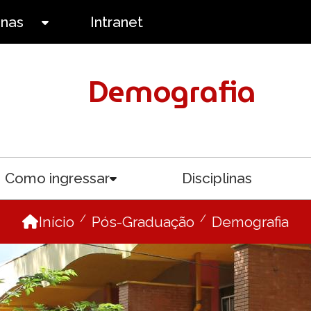
anas
Intranet
Toggle submenu
Demografia
Como ingressar
Disciplinas
menu
Toggle submenu
Início
Pós-Graduação
Demografia