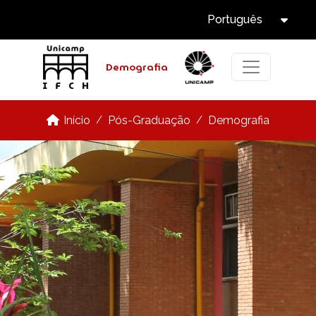
Select Langua
Pular para o conteúdo principal
Português
Tog
Demografia
Pós-Graduação
Demografia
Início