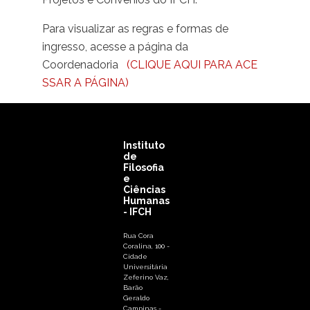
Para visualizar as regras e formas de
ingresso, acesse a página da
Coordenadoria
(CLIQUE AQUI PARA ACE
SSAR A PÁGINA)
Instituto
de
Filosofia
e
Ciências
Humanas
- IFCH
Rua Cora
Coralina, 100 -
Cidade
Universitária
Zeferino Vaz,
Barão
Geraldo
Campinas -