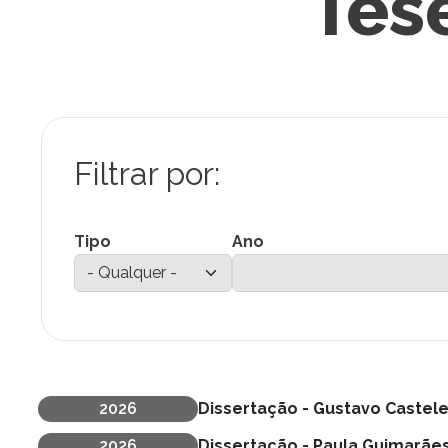
Tes
Tipo
Ano
2026
Dissertação - Gustavo Castele
Ano de defesa
2026
Dissertação - Paula Guimarãe