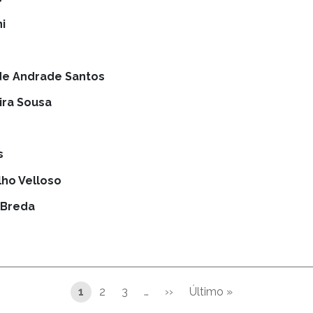
i
de Andrade Santos
ira Sousa
s
lho Velloso
 Breda
1
2
3
…
››
Último »
Próxima página
Última página