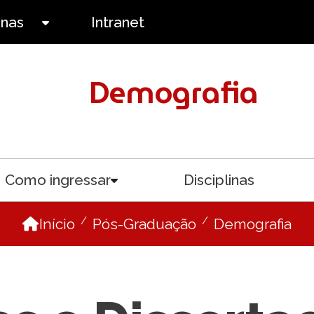
anas
Intranet
Toggle submenu
Demografia
Como ingressar
Disciplinas
menu
Toggle submenu
Início
Pós-Graduação
Demografia