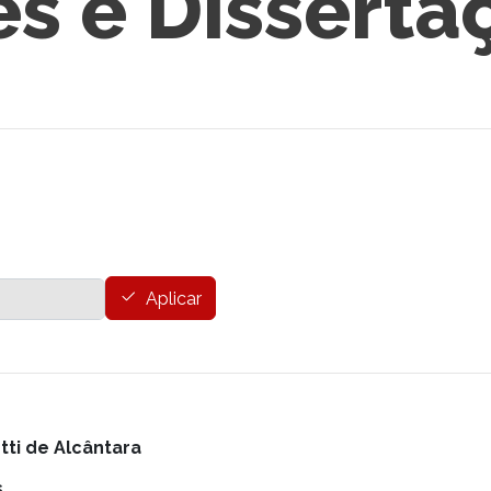
es e Disserta
Aplicar
tti de Alcântara
s