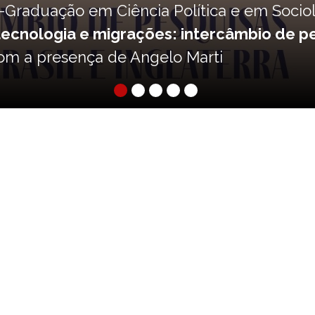
al do projeto "Para Além d’
gia Contemporânea promove, nos dias 25 e 
ilho do IFCH, o
seminário final do projeto
ção
, dedicado a