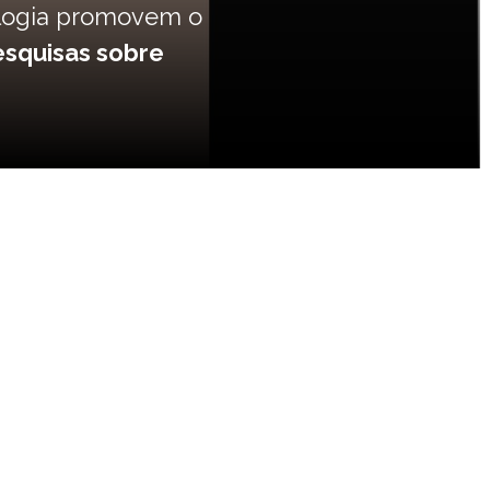
Next
A Distinção"
26 de novembro, no
 temático FAPESP