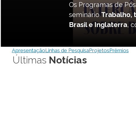
Previous
Seminário fin
O Centro de Sociolo
Auditório Fausto Cast
Para Além d’A Distin