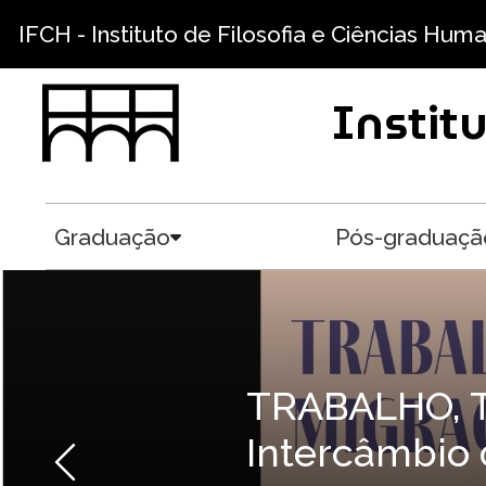
Skip to main content
IFCH - Instituto de Filosofia e Ciências Hum
Instit
Graduação
Pós-graduaçã
Toggle submenu