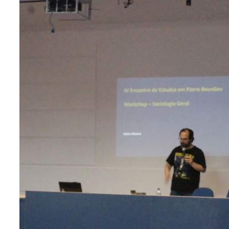
A Revista Ruris - do Centro de Estudos Rurais (Ceres
depoimentos, notas de pesquisa e/ou extensão e cade
organizado por Antonádia Borges, Stella Paterniani e
Programa de Sociologia
Ver mais