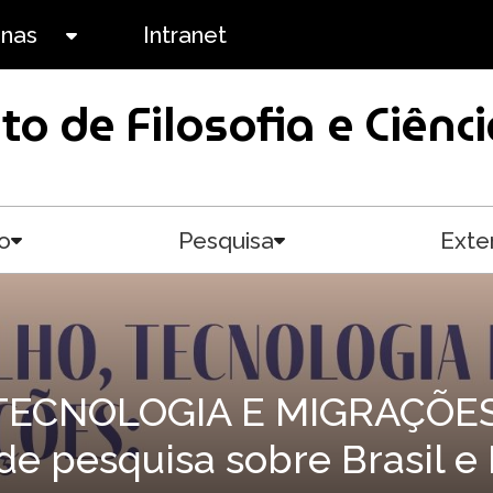
anas
Intranet
Toggle submenu
uto de Filosofia e Ciê
o
Pesquisa
Exte
Toggle submenu
Toggle submenu