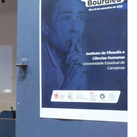
) IFCH – Unicamp - convida para colaboração com artigos, 
rno de imagens para o dossiê temático Plot e Plantation: 
 Gustavo Belisário.