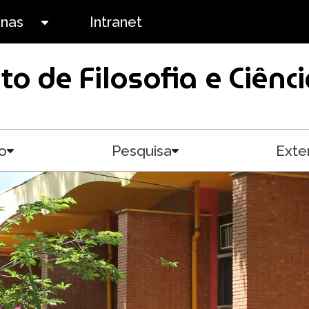
anas
Intranet
Toggle submenu
uto de Filosofia e Ciê
o
Pesquisa
Exte
Toggle submenu
Toggle submenu