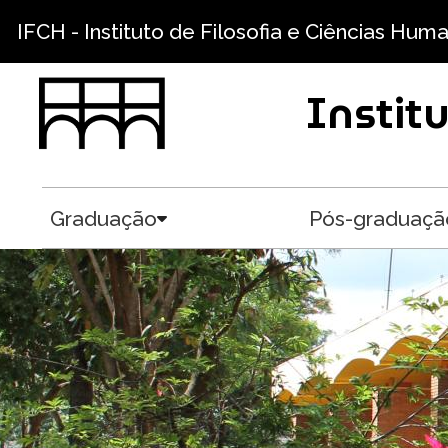
Skip to main content
IFCH - Instituto de Filosofia e Ciências Hum
Instit
Graduação
Pós-graduaçã
Toggle submenu