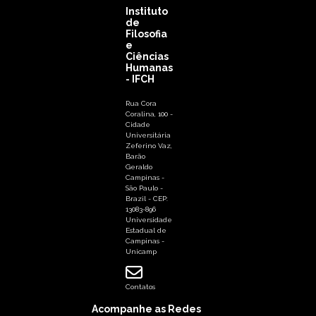
Instituto
de
Filosofia
e
Ciências
Humanas
- IFCH
Rua Cora
Coralina, 100 -
Cidade
Universitária
Zeferino Vaz,
Barão
Geraldo
Campinas -
São Paulo -
Brazil - CEP:
13083-896
Universidade
Estadual de
Campinas -
Unicamp
Contatos
Acompanhe as Redes