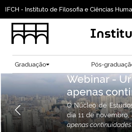
Skip to main content
IFCH - Instituto de Filosofia e Ciências Hum
Instit
Graduação
Pós-graduaçã
Toggle submenu