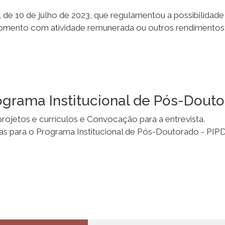
icamp - 06 e 10 de abril de 2026
ortalecendo presenças que escapam"
, a
IV Semana da 
PPGD para atribuição de bolsas C
 de bolsas CAPES de mestrado e/ou doutorado.
 de 10 de julho de 2023, que regulamentou a possibilida
fomento com atividade remunerada ou outros rendimentos