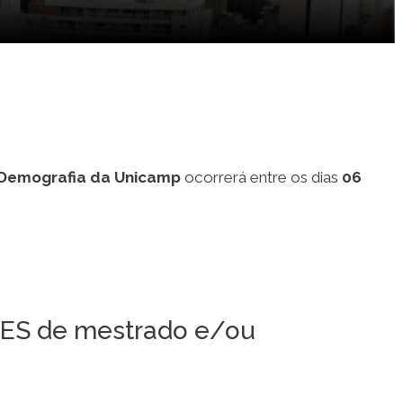
Next
temporâneo:
de Federal de São