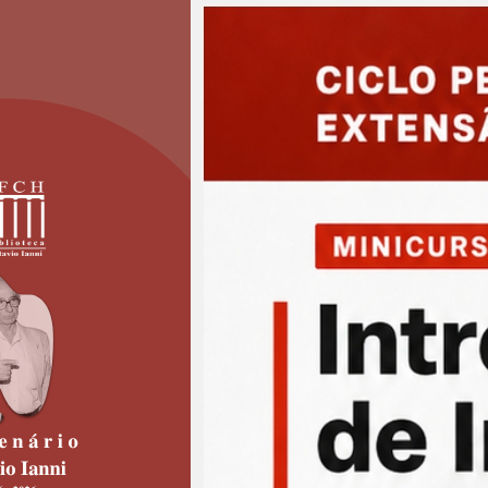
rograma Institucional de Pós-Dout
rojetos e currículos e Convocação para a entrevista.
tas para o Programa Institucional de Pós-Doutorado - PI