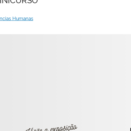
e Formação e Extensão do
MINICURSO
iências Humanas