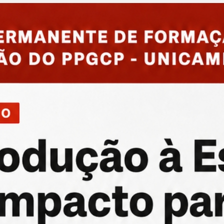
orado – PIPD da CAPES.
PD da CAPES.