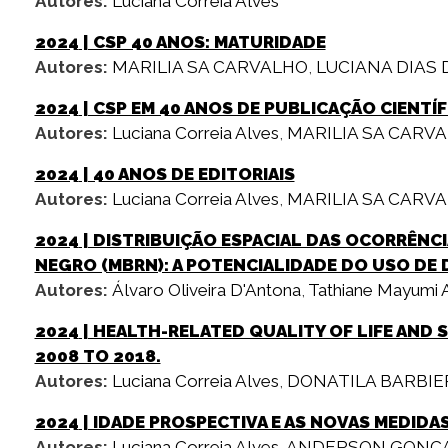
Autores:
Luciana Correia Alves
2024
| CSP 40 ANOS: MATURIDADE
Autores:
MARILIA SA CARVALHO
,
LUCIANA DIAS 
2024
| CSP EM 40 ANOS DE PUBLICAÇÃO CIENTÍF
Autores:
Luciana Correia Alves
,
MARILIA SA CARV
2024
| 40 ANOS DE EDITORIAIS
Autores:
Luciana Correia Alves
,
MARILIA SA CARV
2024
| DISTRIBUIÇÃO ESPACIAL DAS OCORRÊNC
NEGRO (MBRN): A POTENCIALIDADE DO USO DE
Autores:
Álvaro Oliveira D'Antona
,
Tathiane Mayumi
2024
| HEALTH-RELATED QUALITY OF LIFE AND 
2008 TO 2018.
Autores:
Luciana Correia Alves
,
DONATILA BARBIER
2024
| IDADE PROSPECTIVA E AS NOVAS MEDIDA
Autores:
Luciana Correia Alves
,
ANDERSON GONC