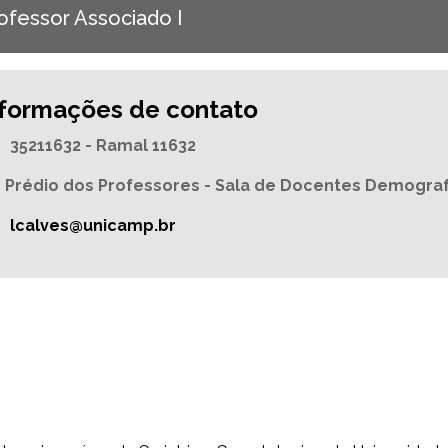
ofessor Associado I
nformações de contato
35211632 - Ramal 11632
Prédio dos Professores - Sala de Docentes Demogra
lcalves@unicamp.br