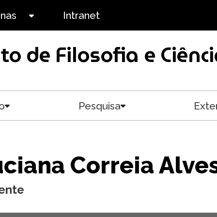
anas
Intranet
Toggle submenu
uto de Filosofia e Ciê
o
Pesquisa
Exte
Toggle submenu
Toggle submenu
ciana Correia Alve
ente