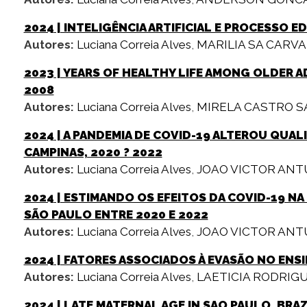
2024
| INTELIGÊNCIA ARTIFICIAL E PROCESSO E
Autores:
Luciana Correia Alves
,
MARILIA SA CARV
2023
| YEARS OF HEALTHY LIFE AMONG OLDER AD
2008
Autores:
Luciana Correia Alves
,
MIRELA CASTRO 
2024
| A PANDEMIA DE COVID-19 ALTEROU QUA
CAMPINAS, 2020 ? 2022
Autores:
Luciana Correia Alves
,
JOAO VICTOR ANT
2024
| ESTIMANDO OS EFEITOS DA COVID-19 NA
SÃO PAULO ENTRE 2020 E 2022
Autores:
Luciana Correia Alves
,
JOAO VICTOR ANT
2024
| FATORES ASSOCIADOS À EVASÃO NO ENS
Autores:
Luciana Correia Alves
,
LAETICIA RODRIG
2024
| LATE MATERNAL AGE IN SAO PAULO, BRA