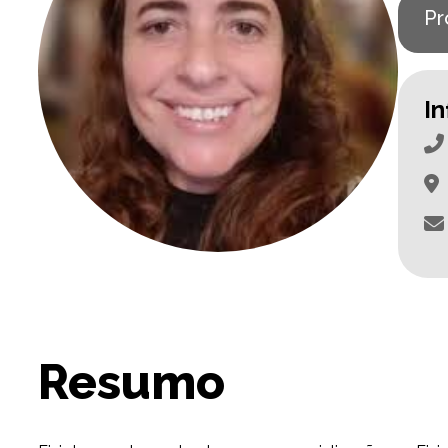
Pr
I
Resumo