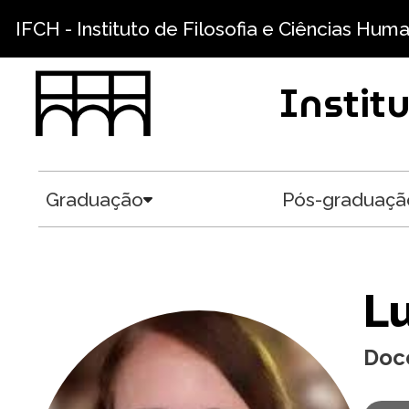
Pular para o conteúdo principal
IFCH - Instituto de Filosofia e Ciências Hum
Instit
Graduação
Pós-graduaçã
Toggle submenu
Lu
Doc