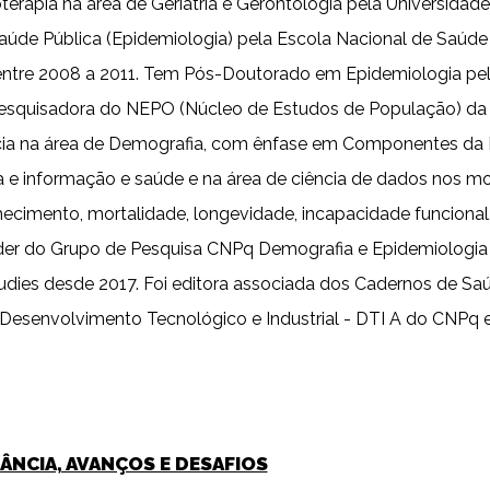
terapia na área de Geriatria e Gerontologia pela Universida
e Pública (Epidemiologia) pela Escola Nacional de Saúd
ntre 2008 a 2011. Tem Pós-Doutorado em Epidemiologia pel
esquisadora do NEPO (Núcleo de Estudos de População) da
cia na área de Demografia, com ênfase em Componentes da 
 e informação e saúde e na área de ciência de dados nos mo
ecimento, mortalidade, longevidade, incapacidade funciona
Líder do Grupo de Pesquisa CNPq Demografia e Epidemiolog
 Studies desde 2017. Foi editora associada dos Cadernos de 
 Desenvolvimento Tecnológico e Industrial - DTI A do CNPq 
TÂNCIA, AVANÇOS E DESAFIOS