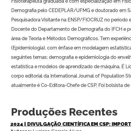
Fisioterapeuta graduada e com especialização em Fisio
Demografia pelo CEDEPLAR/UFMG e doutorado em Saúd
Pesquisadora Visitante na ENSP/FIOCRUZ no período e
Docente do Departamento de Demografia do IFCH e p
área de Teoria e Métodos Demográficos. Tem experiên
(Epidemiologia), com ênfase em modelagem estatística
seguintes temas: demografia e epidemiologia do envelh
estatística e modelos de aprendizado de máquina. É 
corpo editorial da International Journal of Population
atualmente é Co-Editora-Chefe de CSP. Foi bolsista de
Produções Recentes
2024
| DIVULGAÇÃO CIENTÍFICA EM CSP: IMPOR