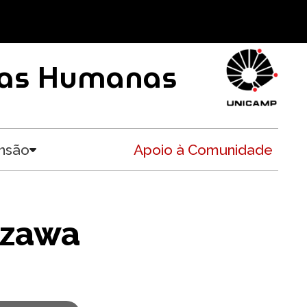
ncias Humanas
nsão
Apoio à Comunidade
Toggle submenu
azawa