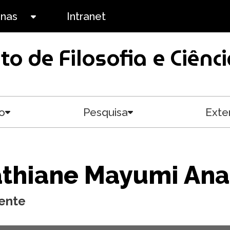
anas
Intranet
Toggle submenu
uto de Filosofia e Ciê
o
Pesquisa
Exte
Toggle submenu
Toggle submenu
athiane Mayumi An
ente