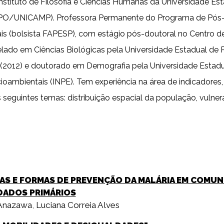
nstituto de Filosofia e Ciências Humanas da Universidade 
NEPO/UNICAMP). Professora Permanente do Programa de Pó
ais (bolsista FAPESP), com estágio pós-doutoral no Centro d
ado em Ciências Biológicas pela Universidade Estadual de
 (2012) e doutorado em Demografia pela Universidade Estadu
cioambientais (INPE). Tem experiência na área de indicado
 seguintes temas: distribuição espacial da população, vulnerab
IAS E FORMAS DE PREVENÇÃO DA MALÁRIA EM COMUN
 DADOS PRIMÁRIOS
 Anazawa
,
Luciana Correia Alves