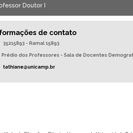
ofessor Doutor I
nformações de contato
35215893 - Ramal 15893
Prédio dos Professores - Sala de Docentes Demogra
tathiane@unicamp.br