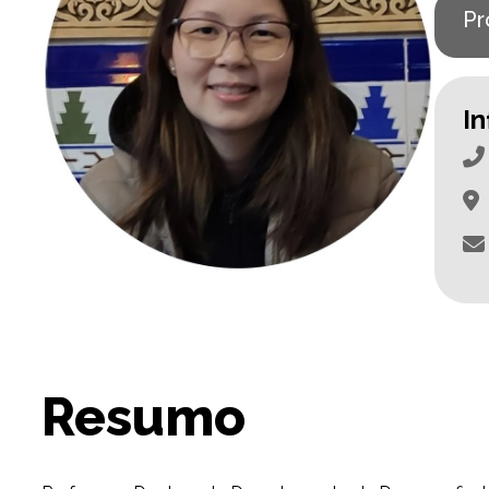
Pr
I
Resumo