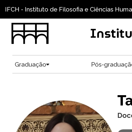
Pular para o conteúdo principal
IFCH - Instituto de Filosofia e Ciências Hum
Instit
Graduação
Pós-graduaçã
Toggle submenu
T
Doc