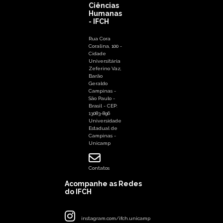
Ciências
Humanas
- IFCH
Rua Cora
Coralina, 100 -
Cidade
Universitária
Zeferino Vaz,
Barão
Geraldo
Campinas -
São Paulo -
Brasil - CEP:
13083-896
Universidade
Estadual de
Campinas -
Unicamp
Contatos
Acompanhe as Redes
do IFCH
instagram.com/ifch.unicamp