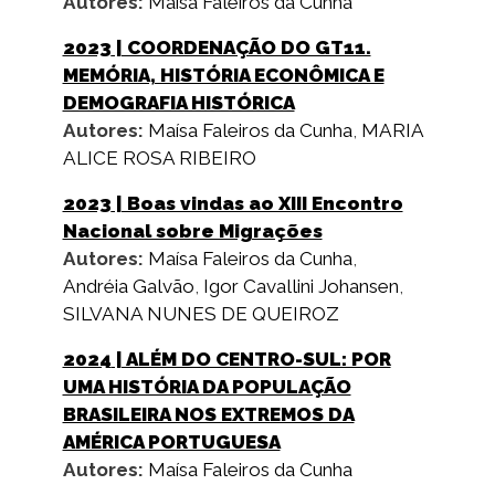
Autores:
Maísa Faleiros da Cunha
2023
| COORDENAÇÃO DO GT11.
MEMÓRIA, HISTÓRIA ECONÔMICA E
DEMOGRAFIA HISTÓRICA
Autores:
Maísa Faleiros da Cunha
,
MARIA
ALICE ROSA RIBEIRO
2023
| Boas vindas ao XIII Encontro
Nacional sobre Migrações
Autores:
Maísa Faleiros da Cunha
,
Andréia Galvão
,
Igor Cavallini Johansen
,
SILVANA NUNES DE QUEIROZ
2024
| ALÉM DO CENTRO-SUL: POR
UMA HISTÓRIA DA POPULAÇÃO
BRASILEIRA NOS EXTREMOS DA
AMÉRICA PORTUGUESA
Autores:
Maísa Faleiros da Cunha