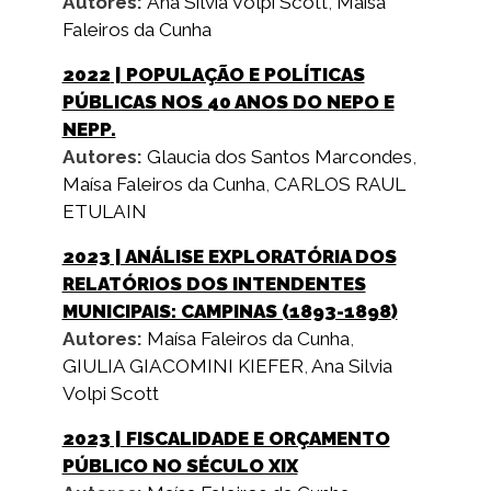
Autores:
Ana Silvia Volpi Scott
,
Maísa
Faleiros da Cunha
2022
| POPULAÇÃO E POLÍTICAS
PÚBLICAS NOS 40 ANOS DO NEPO E
NEPP.
Autores:
Glaucia dos Santos Marcondes
,
Maísa Faleiros da Cunha
,
CARLOS RAUL
ETULAIN
2023
| ANÁLISE EXPLORATÓRIA DOS
RELATÓRIOS DOS INTENDENTES
MUNICIPAIS: CAMPINAS (1893-1898)
Autores:
Maísa Faleiros da Cunha
,
GIULIA GIACOMINI KIEFER
,
Ana Silvia
Volpi Scott
2023
| FISCALIDADE E ORÇAMENTO
PÚBLICO NO SÉCULO XIX