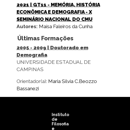
2021
| GT11 - MEMÓRIA, HISTÓRIA
ECONÔMICA E DEMOGRAFIA - X
SEMINÁRIO NACIONAL DO CMU
Autores:
Maísa Faleiros da Cunha
Últimas Formações
2005
-
2009
| Doutorado em
Demografia
UNIVERSIDADE ESTADUAL DE
CAMPINAS
Orientador(a):
Maria Silvia C.Beozzo
Bassanezi
Instituto
de
Filosofia
e