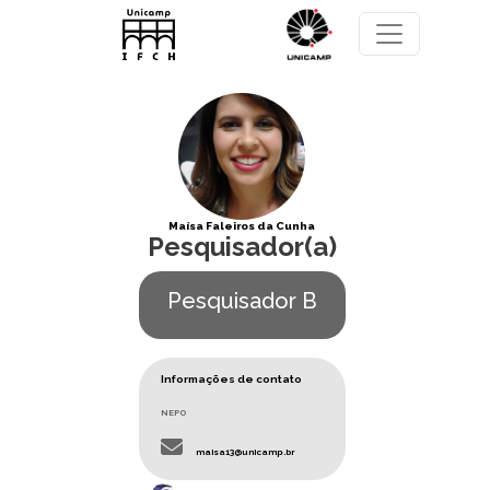
Pular para o conteúdo principal
Maísa Faleiros da Cunha
Pesquisador(a)
Pesquisador B
Informações de contato
NEPO
maisa13@unicamp.br