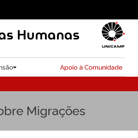
ncias Humanas
nsão
Apoio à Comunidade
Toggle submenu
sobre Migrações