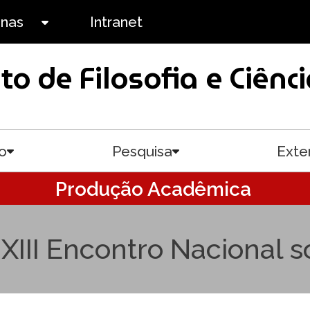
anas
Intranet
Toggle submenu
uto de Filosofia e Ciê
o
Pesquisa
Exte
Toggle submenu
Toggle submenu
Produção Acadêmica
 XIII Encontro Nacional 