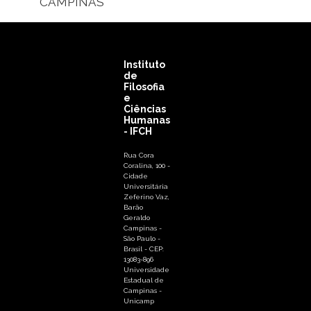
CAMPINAS
Instituto
de
Filosofia
e
Ciências
Humanas
- IFCH
Rua Cora
Coralina, 100 -
Cidade
Universitária
Zeferino Vaz,
Barão
Geraldo
Campinas -
São Paulo -
Brasil - CEP:
13083-896
Universidade
Estadual de
Campinas -
Unicamp