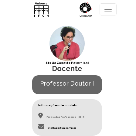
Pular para o conteúdo principal
Stella Zagatto Paterniani
Docente
Professor Doutor I
Informações de contato
Prédio dos Professores - 06-B
stellazp@unicamp.br