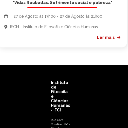
"Vidas Roubadas: Sofrimento social e pobreza"
27 de Agosto às 17h00 - 27 de Agosto às 21h00
IFCH - Instituto de Filosofia e Ciências Humanas
Ler mais
Instituto
de
Filosofia
e
Ciências
Humanas
- IFCH
Rua Cora
Coralina, 100 -