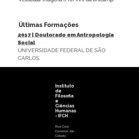
Últimas Formações
2017
| Doutorado em Antropologia
Social
UNIVERSIDADE FEDERAL DE SÃO
CARLOS
Instituto
de
Filosofia
e
Ciências
Humanas
- IFCH
Rua Cora
Coralina, 100 -
Cidade