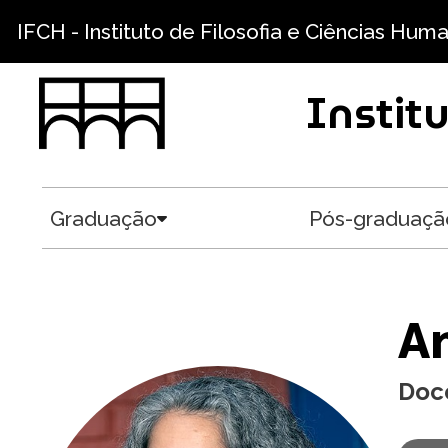
Pular para o conteúdo principal
IFCH - Instituto de Filosofia e Ciências Hum
Instit
Graduação
Pós-graduaçã
Toggle submenu
An
Doc