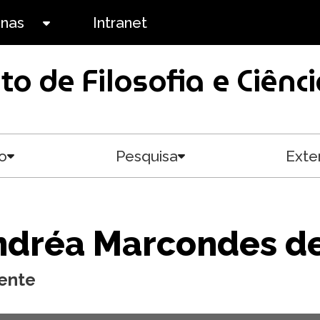
anas
Intranet
Toggle submenu
uto de Filosofia e Ciê
o
Pesquisa
Exte
Toggle submenu
Toggle submenu
dréa Marcondes de
ente