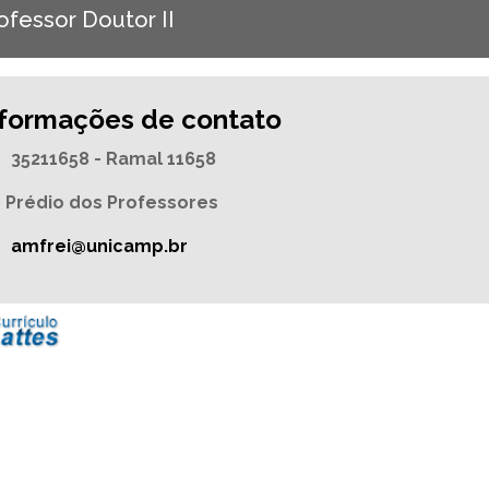
ofessor Doutor II
nformações de contato
35211658 - Ramal 11658
Prédio dos Professores
amfrei@unicamp.br