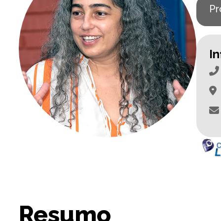
Pr
I
Resumo