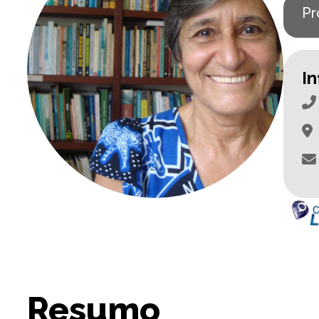
Pr
I
Resumo