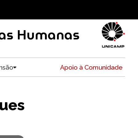
ncias Humanas
nsão
Apoio à Comunidade
Toggle submenu
gues