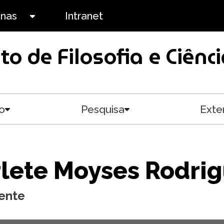
anas
Intranet
Toggle submenu
uto de Filosofia e Ciê
o
Pesquisa
Exte
Toggle submenu
Toggle submenu
lete Moyses Rodri
ente