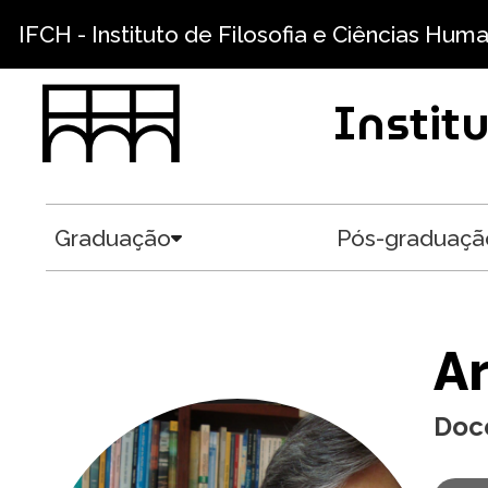
Pular para o conteúdo principal
IFCH - Instituto de Filosofia e Ciências Hum
Instit
Graduação
Pós-graduaçã
Toggle submenu
Ar
Doc