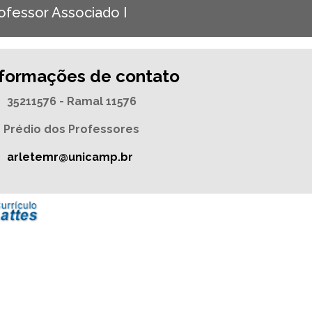
ofessor Associado I
nformações de contato
35211576 - Ramal 11576
Prédio dos Professores
arletemr@unicamp.br