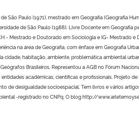
de São Paulo (1971), mestrado em Geografia (Geografia Hum
rsidade de São Paulo (1988). Livre Docente em Geografia p
FCH - Mestrado e Doutorado em Sociologia e IG- Mestrado e 
iência na área de Geografia, com ênfase em Geografia Urba
a cidade, habitação, ambiente, problemática ambiental urban
Geógrafos Brasileiros. Representou a AGB no Fórum Naciona
ntidades acadêmicas, cientificas e profissionais. Projeto
o de desigualdade socioespacial. Tem livros e vários artigos
biental -registrado no CNPq. O blog http://www.arletemoyse