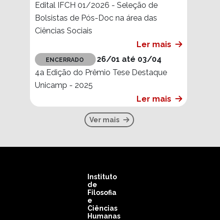
Ciências Sociais
Ler mais
26/01 até 03/04
ENCERRADO
4a Edição do Prêmio Tese Destaque
Unicamp - 2025
Ler mais
Ver mais
Instituto
de
Filosofia
e
Ciências
Humanas
- IFCH
Rua Cora
Coralina, 100 -