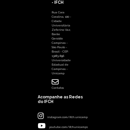
Cidade
Universitária
Zeferino Vaz,
Barão
Geraldo
Campinas -
São Paulo -
Brasil - CEP:
13083-896
Universidade
Estadual de
Campinas -
Unicamp
Contatos
Acompanhe as Redes
do IFCH
instagram.com/ifch.unicamp
youtube.com/ifchunicamp1