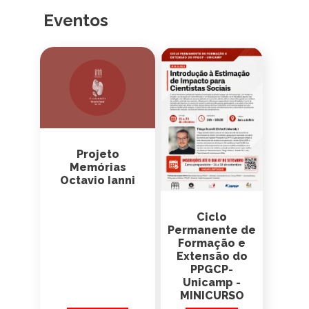
Projeto
Memórias
Octavio Ianni
Ciclo
Permanente de
Formação e
Extensão do
PPGCP-
Unicamp -
MINICURSO
02 de Fevereiro às
21 de Setembro
9h00
às 8h00