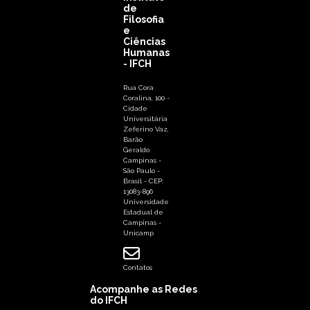
Instituto
de
Filosofia
e
Ciências
Humanas
- IFCH
Rua Cora
Coralina, 100 -
Cidade
Universitária
Zeferino Vaz,
Barão
Geraldo
Campinas -
São Paulo -
Brasil - CEP:
13083-896
Universidade
Estadual de
Campinas -
Unicamp
Contatos