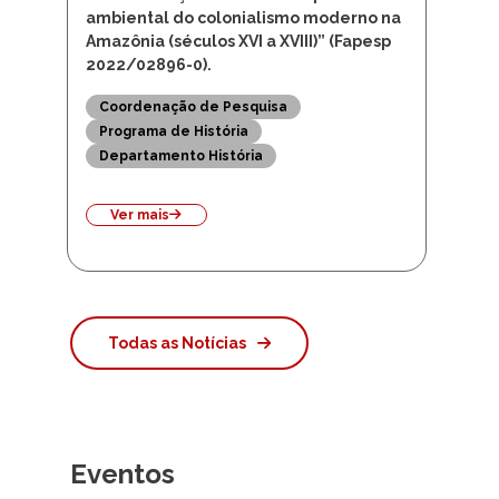
disponível pelo projeto “Entre um
passado profundo e um futuro
iminente: ação humana e impacto
ambiental do colonialismo moderno na
Amazônia (séculos XVI a XVIII)” (Fapesp
2022/02896-0).
Coordenação de Pesquisa
Programa de História
Departamento História
Ver mais
Todas as Notícias