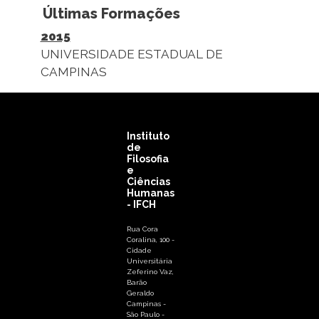
Últimas Formações
2015
UNIVERSIDADE ESTADUAL DE
CAMPINAS
Instituto
de
Filosofia
e
Ciências
Humanas
- IFCH
Rua Cora
Coralina, 100 -
Cidade
Universitária
Zeferino Vaz,
Barão
Geraldo
Campinas -
São Paulo -