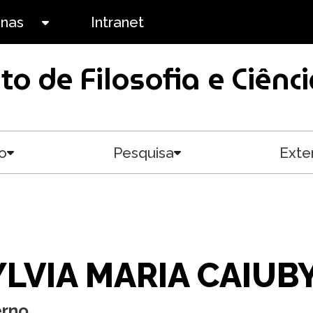
anas
Intranet
Toggle submenu
uto de Filosofia e Ciê
o
Pesquisa
Exte
Toggle submenu
Toggle submenu
YLVIA MARIA CAIUB
erno