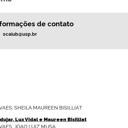
nformações de contato
scaiub@usp.br
OVAES
,
SHEILA MAUREEN BISILLIAT
jar, Lux Vidal e Maureen Bisilliat
OVAES
,
JOAO LUIZ MUSA