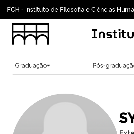
Pular para o conteúdo principal
IFCH - Instituto de Filosofia e Ciências Hum
Instit
Graduação
Pós-graduaçã
Toggle submenu
S
Ext