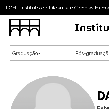
Pular para o conteúdo principal
IFCH - Instituto de Filosofia e Ciências Hum
Instit
Graduação
Pós-graduaçã
Toggle submenu
D
Ext