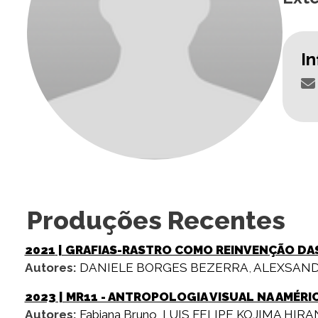
I
Produções Recentes
2021
| GRAFIAS-RASTRO COMO REINVENÇÃO DAS
Autores:
DANIELE BORGES BEZERRA
,
ALEXSAND
2023
| MR11 - ANTROPOLOGIA VISUAL NA AMÉRI
Autores:
Fabiana Bruno
,
LUIS FELIPE KOJIMA HIR