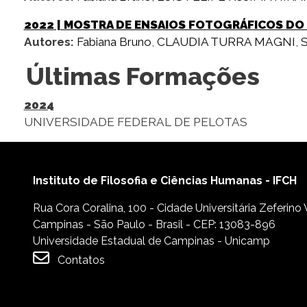
2022
| MOSTRA DE ENSAIOS FOTOGRÁFICOS DO
Autores:
Fabiana Bruno
,
CLAUDIA TURRA MAGNI
,
Últimas Formações
2024
UNIVERSIDADE FEDERAL DE PELOTAS
Instituto de Filosofia e Ciências Humanas - IFCH
Rua Cora Coralina, 100 - Cidade Universitária Zeferino
Campinas - São Paulo - Brasil - CEP: 13083-896
Universidade Estadual de Campinas - Unicamp
Contatos