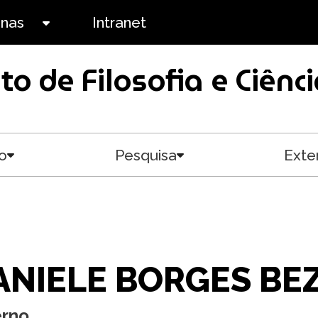
anas
Intranet
Toggle submenu
uto de Filosofia e Ciê
o
Pesquisa
Exte
Toggle submenu
Toggle submenu
ANIELE BORGES BE
erno