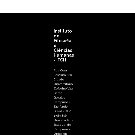
Instituto
de
Filosofia
e
Ciências
Humanas
- IFCH
Rua Cora
Coralina, 100 -
Cidade
Universitária
Zeferino Vaz,
Barão
Geraldo
Campinas -
São Paulo -
Brasil - CEP:
13083-896
Universidade
Estadual de
Campinas -
Unicamp