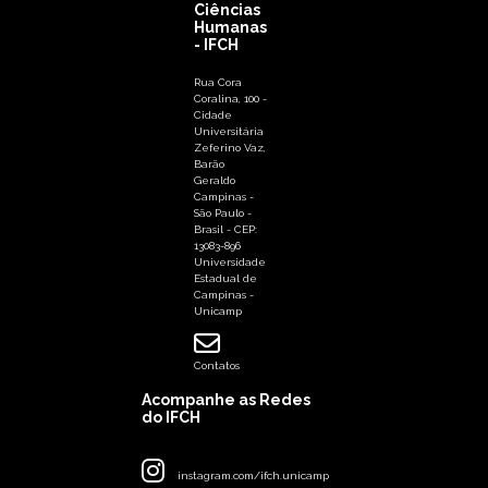
Ciências
Humanas
- IFCH
Rua Cora
Coralina, 100 -
Cidade
Universitária
Zeferino Vaz,
Barão
Geraldo
Campinas -
São Paulo -
Brasil - CEP:
13083-896
Universidade
Estadual de
Campinas -
Unicamp
Contatos
Acompanhe as Redes
do IFCH
instagram.com/ifch.unicamp