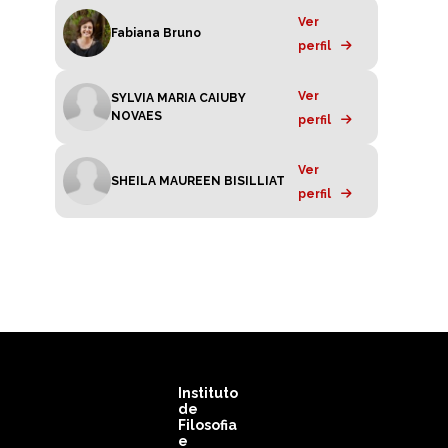
Ver
Fabiana Bruno
perfil
Ver
SYLVIA MARIA CAIUBY
NOVAES
perfil
Ver
SHEILA MAUREEN BISILLIAT
perfil
Instituto
de
Filosofia
e