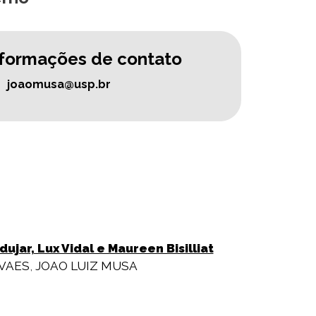
nformações de contato
joaomusa@usp.br
jar, Lux Vidal e Maureen Bisilliat
OVAES
,
JOAO LUIZ MUSA