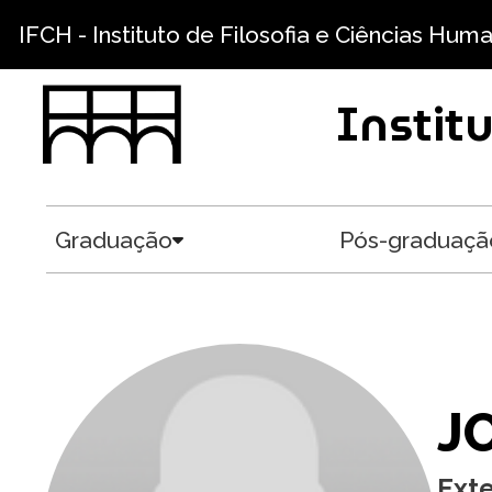
Pular para o conteúdo principal
IFCH - Instituto de Filosofia e Ciências Hum
Instit
Graduação
Pós-graduaçã
Toggle submenu
J
Ext