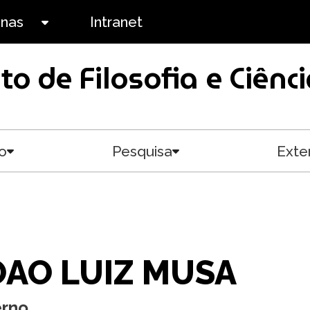
anas
Intranet
Toggle submenu
uto de Filosofia e Ciê
o
Pesquisa
Exte
Toggle submenu
Toggle submenu
OAO LUIZ MUSA
erno