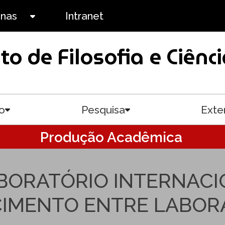
anas
Intranet
Toggle submenu
uto de Filosofia e Ciê
o
Pesquisa
Exte
Toggle submenu
Toggle submenu
Produção Acadêmica
ABORATÓRIO INTERNAC
IMENTO ENTRE LABOR