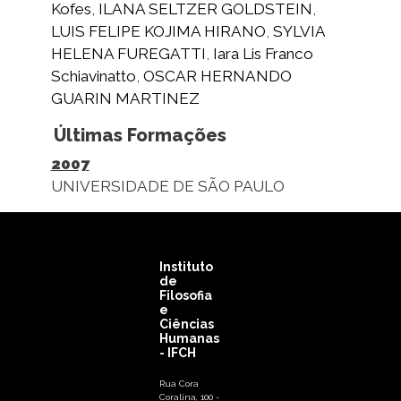
Kofes
,
ILANA SELTZER GOLDSTEIN
,
LUIS FELIPE KOJIMA HIRANO
,
SYLVIA
HELENA FUREGATTI
,
Iara Lis Franco
Schiavinatto
,
OSCAR HERNANDO
GUARIN MARTINEZ
Últimas Formações
2007
UNIVERSIDADE DE SÃO PAULO
Instituto
de
Filosofia
e
Ciências
Humanas
- IFCH
Rua Cora
Coralina, 100 -