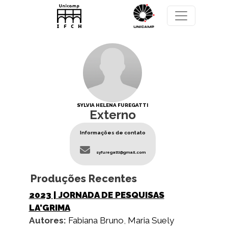
Pular para o conteúdo principal
SYLVIA HELENA FUREGATTI
Externo
Informações de contato
syfuregatti@gmail.com
Produções Recentes
2023
| JORNADA DE PESQUISAS
LA'GRIMA
Autores:
Fabiana Bruno
,
Maria Suely