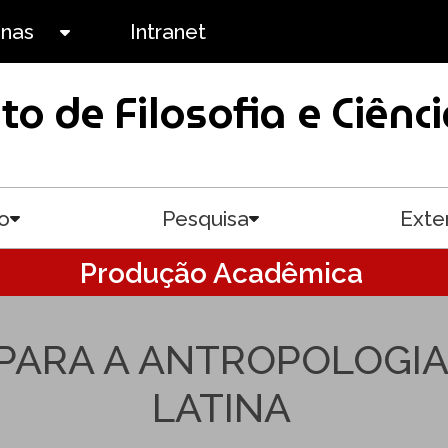
anas
Intranet
Toggle submenu
uto de Filosofia e Ciê
o
Pesquisa
Exte
Toggle submenu
Toggle submenu
Produção Acadêmica
PARA A ANTROPOLOGIA
LATINA