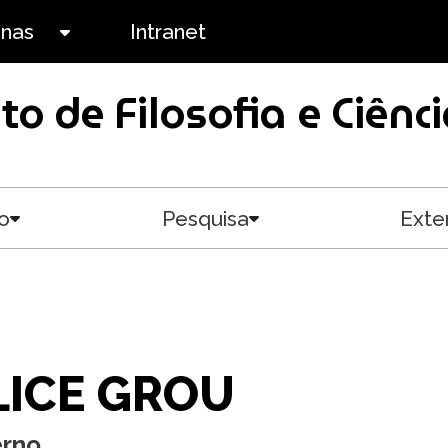
anas
Intranet
Toggle submenu
uto de Filosofia e Ciê
o
Pesquisa
Exte
Toggle submenu
Toggle submenu
LICE GROU
erno