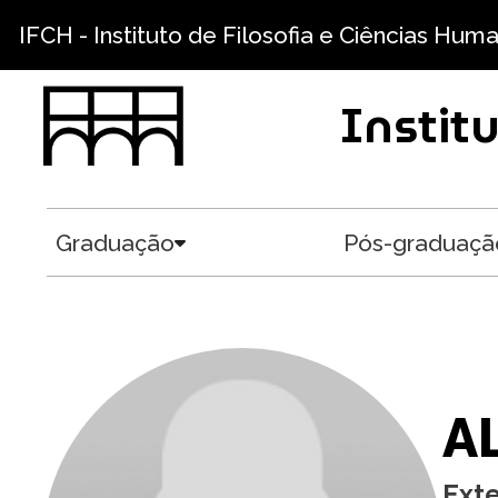
Pular para o conteúdo principal
IFCH - Instituto de Filosofia e Ciências Hum
Instit
Graduação
Pós-graduaçã
Toggle submenu
A
Ext