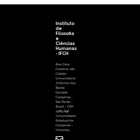
Instituto
de
Filosofia
e
Ciências
Humanas
- IFCH
Rua Cora
Coralina, 100 -
Cidade
Universitária
Zeferino Vaz,
Barão
Geraldo
Campinas -
São Paulo -
Brasil - CEP:
13083-896
Universidade
Estadual de
Campinas -
Unicamp