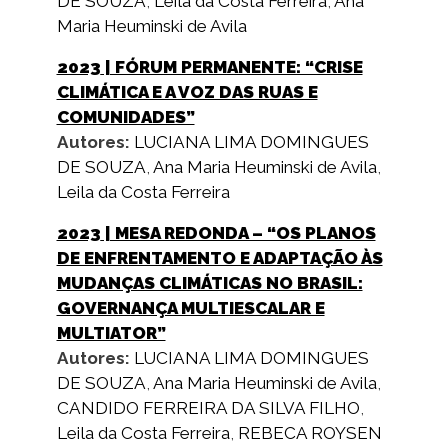
DE SOUZA
,
Leila da Costa Ferreira
,
Ana
Maria Heuminski de Avila
2023
| FÓRUM PERMANENTE: “CRISE
CLIMÁTICA E A VOZ DAS RUAS E
COMUNIDADES”
Autores:
LUCIANA LIMA DOMINGUES
DE SOUZA
,
Ana Maria Heuminski de Avila
,
Leila da Costa Ferreira
2023
| MESA REDONDA – “OS PLANOS
DE ENFRENTAMENTO E ADAPTAÇÃO ÀS
MUDANÇAS CLIMÁTICAS NO BRASIL:
GOVERNANÇA MULTIESCALAR E
MULTIATOR”
Autores:
LUCIANA LIMA DOMINGUES
DE SOUZA
,
Ana Maria Heuminski de Avila
,
CANDIDO FERREIRA DA SILVA FILHO
,
Leila da Costa Ferreira
,
REBECA ROYSEN