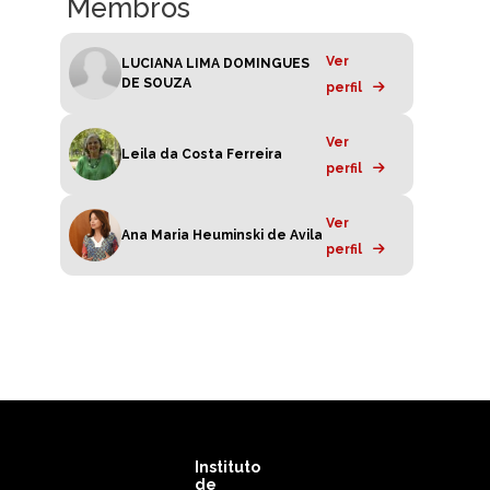
Membros
Ver
LUCIANA LIMA DOMINGUES
DE SOUZA
perfil
Ver
Leila da Costa Ferreira
perfil
Ver
Ana Maria Heuminski de Avila
perfil
Instituto
de