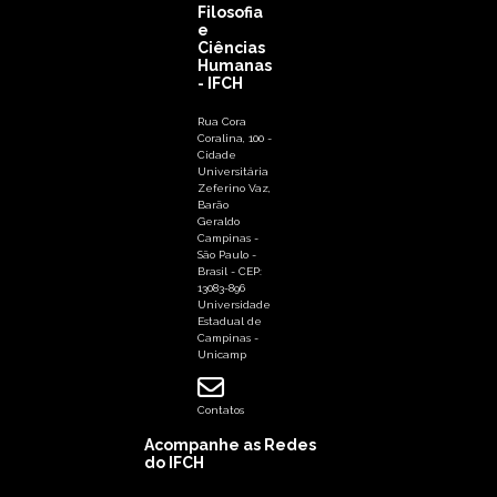
Filosofia
e
Ciências
Humanas
- IFCH
Rua Cora
Coralina, 100 -
Cidade
Universitária
Zeferino Vaz,
Barão
Geraldo
Campinas -
São Paulo -
Brasil - CEP:
13083-896
Universidade
Estadual de
Campinas -
Unicamp
Contatos
Acompanhe as Redes
do IFCH