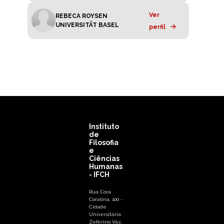
Ver
REBECA ROYSEN
UNIVERSITÄT BASEL
perfil
Instituto
de
Filosofia
e
Ciências
Humanas
- IFCH
Rua Cora
Coralina, 100 -
Cidade
Universitária
Zeferino Vaz,