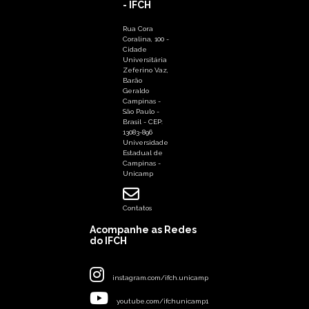
- IFCH
Rua Cora
Coralina, 100 -
Cidade
Universitária
Zeferino Vaz,
Barão
Geraldo
Campinas -
São Paulo -
Brasil - CEP:
13083-896
Universidade
Estadual de
Campinas -
Unicamp
Contatos
Acompanhe as Redes
do IFCH
instagram.com/ifch.unicamp
youtube.com/ifchunicamp1