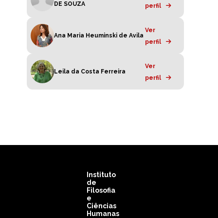
DE SOUZA
perfil
Ver
Ana Maria Heuminski de Avila
perfil
Ver
Leila da Costa Ferreira
perfil
Instituto
de
Filosofia
e
Ciências
Humanas