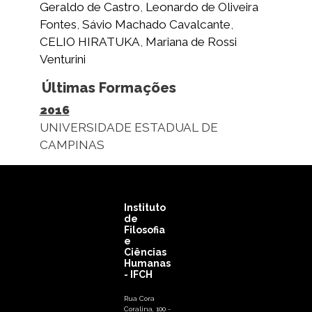
Geraldo de Castro
,
Leonardo de Oliveira
Fontes
,
Sávio Machado Cavalcante
,
CELIO HIRATUKA
,
Mariana de Rossi
Venturini
Últimas Formações
2016
UNIVERSIDADE ESTADUAL DE
CAMPINAS
Instituto
de
Filosofia
e
Ciências
Humanas
- IFCH
Rua Cora
Coralina, 100 -