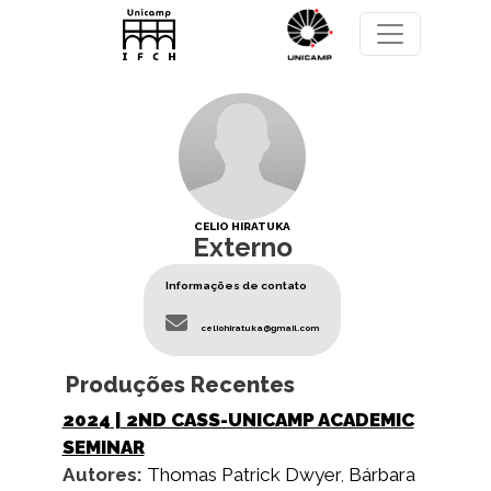
Pular para o conteúdo principal
CELIO HIRATUKA
Externo
Informações de contato
celiohiratuka@gmail.com
Produções Recentes
2024
| 2ND CASS-UNICAMP ACADEMIC
SEMINAR
Autores:
Thomas Patrick Dwyer
,
Bárbara