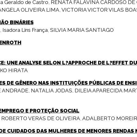
a Geraldo de Castro
,
RENATA FALAVINA CARDOSO DE 
ANGELA OLIVEIRA LIMA
,
VICTORIA VICTOR VILAS BOA
NÃO BINÁRIES
,
Isadora Lins França
,
SILVIA MARIA SANTIAGO
UENROTH
CE: UNE ANALYSE SELON L?APPROCHE DE L?EFFET D
KO HIRATA
ES DE GÊNERO NAS INSTITUIÇÕES PÚBLICAS DE ENS
E ANDRADE
,
NATALIA JODAS
,
DILEIA APARECIDA MAR
EMPREGO E PROTEÇÃO SOCIAL
,
ROBERTO VERAS DE OLIVEIRA
,
ADALBERTO MOREI
 DE CUIDADOS DAS MULHERES DE MENORES RENDAS 