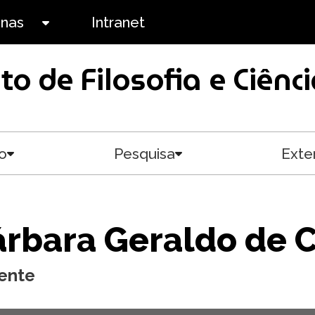
anas
Intranet
Toggle submenu
uto de Filosofia e Ciê
o
Pesquisa
Exte
Toggle submenu
Toggle submenu
rbara Geraldo de C
ente