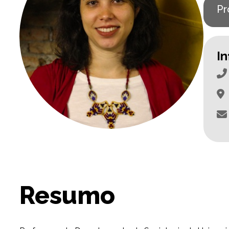
Pr
I
Resumo