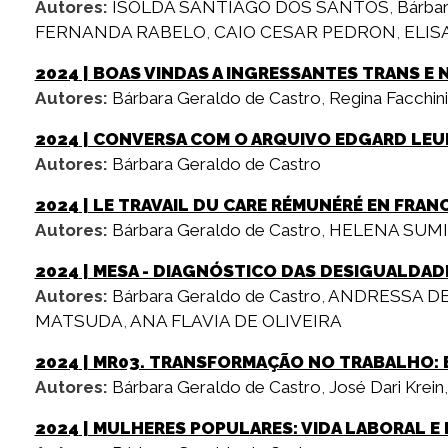
Autores:
ISOLDA SANTIAGO DOS SANTOS
,
Bárbar
FERNANDA RABELO
,
CAIO CESAR PEDRON
,
ELIS
2024
| BOAS VINDAS A INGRESSANTES TRANS E 
Autores:
Bárbara Geraldo de Castro
,
Regina Facchini
2024
| CONVERSA COM O ARQUIVO EDGARD LE
Autores:
Bárbara Geraldo de Castro
2024
| LE TRAVAIL DU CARE RÉMUNÉRÉ EN FRAN
Autores:
Bárbara Geraldo de Castro
,
HELENA SUMI
2024
| MESA - DIAGNÓSTICO DAS DESIGUALDAD
Autores:
Bárbara Geraldo de Castro
,
ANDRESSA D
MATSUDA
,
ANA FLAVIA DE OLIVEIRA
2024
| MR03. TRANSFORMAÇÃO NO TRABALHO: 
Autores:
Bárbara Geraldo de Castro
,
José Dari Krein
2024
| MULHERES POPULARES: VIDA LABORAL E