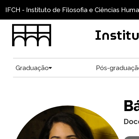
Pular para o conteúdo principal
IFCH - Instituto de Filosofia e Ciências Hum
Instit
Graduação
Pós-graduaçã
Toggle submenu
Bá
Doc