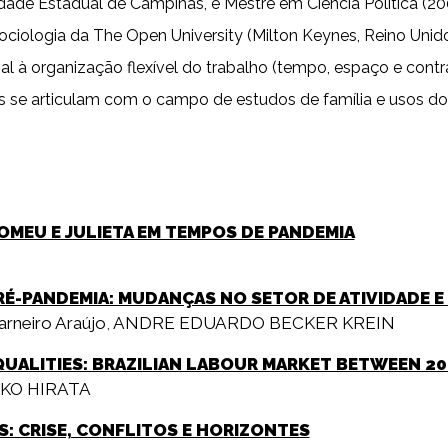
ade Estadual de Campinas, é Mestre em Ciência Política (200
iologia da The Open University (Milton Keynes, Reino Unido
l à organização flexível do trabalho (tempo, espaço e contra
s se articulam com o campo de estudos de família e usos do
OMEU E JULIETA EM TEMPOS DE PANDEMIA
PRÉ-PANDEMIA: MUDANÇAS NO SETOR DE ATIVIDADE
arneiro Araújo
,
ANDRE EDUARDO BECKER KREIN
QUALITIES: BRAZILIAN LABOUR MARKET BETWEEN 2
KO HIRATA
: CRISE, CONFLITOS E HORIZONTES