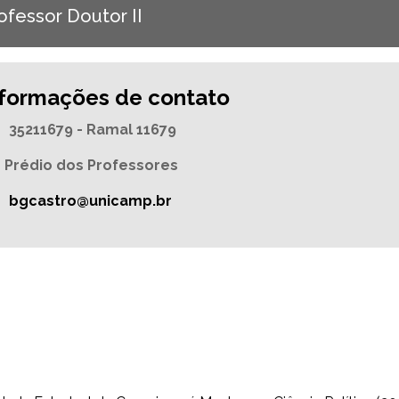
ofessor Doutor II
nformações de contato
35211679 - Ramal 11679
Prédio dos Professores
bgcastro@unicamp.br