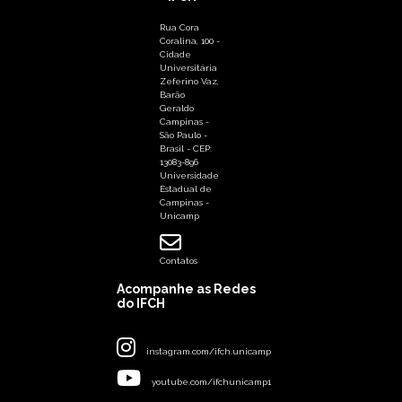
Rua Cora
Coralina, 100 -
Cidade
Universitária
Zeferino Vaz,
Barão
Geraldo
Campinas -
São Paulo -
Brasil - CEP:
13083-896
Universidade
Estadual de
Campinas -
Unicamp
Contatos
Acompanhe as Redes
do IFCH
instagram.com/ifch.unicamp
youtube.com/ifchunicamp1