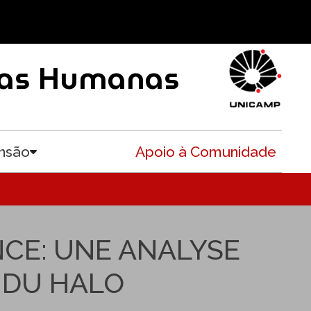
ncias Humanas
nsão
Apoio à Comunidade
Toggle submenu
NCE: UNE ANALYSE
 DU HALO