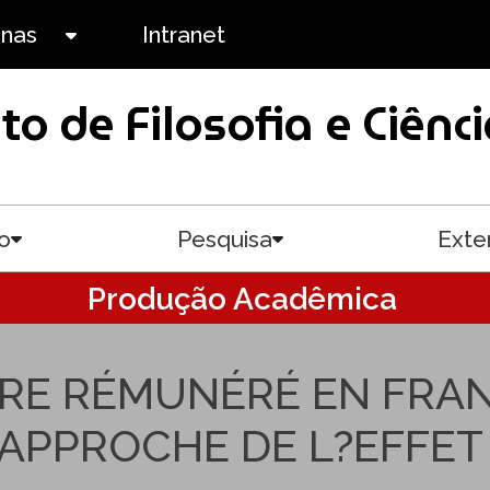
anas
Intranet
Toggle submenu
uto de Filosofia e Ciê
o
Pesquisa
Exte
Toggle submenu
Toggle submenu
Produção Acadêmica
ARE RÉMUNÉRÉ EN FRA
?APPROCHE DE L?EFFET