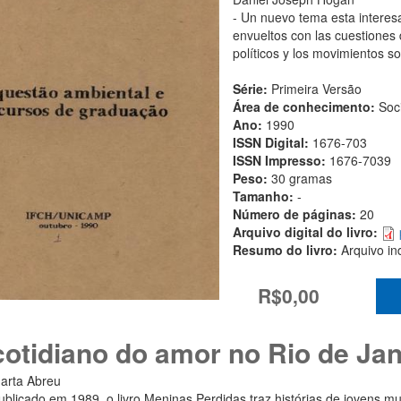
- Un nuevo tema esta interesa
envueltos con las cuestiones 
políticos y los movimientos 
Série:
Primeira Versão
Área de conhecimento:
Soc
Ano:
1990
ISSN Digital:
1676-703
ISSN Impresso:
1676-7039
Peso:
30 gramas
Tamanho:
-
Número de páginas:
20
Arquivo digital do livro:
Resumo do livro:
Arquivo in
R$0,00
cotidiano do amor no Rio de Ja
arta Abreu
ublicado em 1989, o livro Meninas Perdidas traz histórias de jovens m