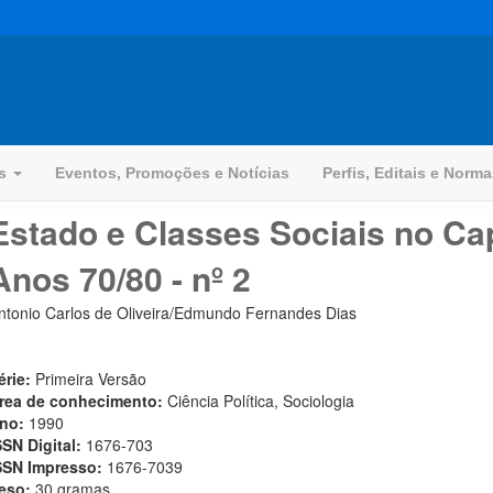
os
Eventos, Promoções e Notícias
Perfis, Editais e Norm
Estado e Classes Sociais no Cap
Anos 70/80 - nº 2
ntonio Carlos de Oliveira/Edmundo Fernandes Dias
érie:
Primeira Versão
rea de conhecimento:
Ciência Política, Sociologia
no:
1990
SSN Digital:
1676-703
SSN Impresso:
1676-7039
eso:
30 gramas