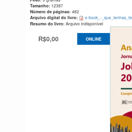
Tamanho:
12387
Número de páginas:
482
Arquivo digital do livro:
e-book_-_que_tenhas_te
Resumo do livro:
Arquivo indisponível
R$0,00
ONLINE