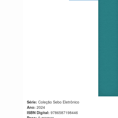
Série:
Coleção Sebo Eletrônico
Ano:
2024
ISBN Digital:
9786587198446
Peso:
0 gramas