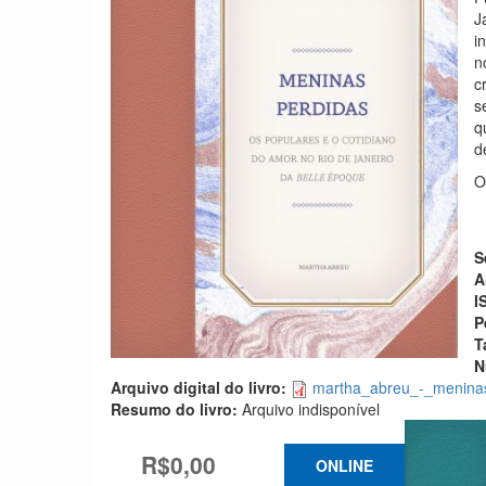
J
i
n
c
s
q
d
O
S
A
I
P
T
N
Arquivo digital do livro:
martha_abreu_-_menina
Resumo do livro:
Arquivo indisponível
R$0,00
ONLINE