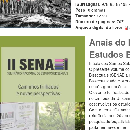
ISBN Digital:
978-65-87198-
Peso:
0 gramas
Tamanho:
72731
Número de páginas:
707
Arquivo digital do livro:
Anais do 
Estudos 
Inácio dos Santos Sal
O presente volume con
Bissexuais (SENABI), 
Bissexualidade e Mon
de pós-graduação em a
O evento foi realizad
no campus da Unicamp
desenvolver os estudos
Com o tema “Caminhos 
referência aos 20 ano
pesquisadores, ativist
parlamentares e memb