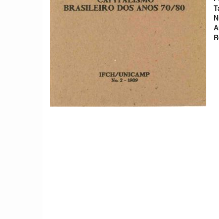
T
N
A
R