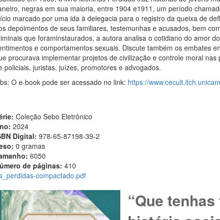
aneiro, negras em sua maioria, entre 1904 e1911, um período chamado
nício marcado por uma ida à delegacia para o registro da queixa de d
os depoimentos de seus familiares, testemunhas e acusados, bem com
riminais que foraminstaurados, a autora analisa o cotidiano do amor d
entimentos e comportamentos sexuais. Discute também os embates entr
ue procurava implementar projetos de civilização e controle moral nas
e policiais, juristas, juízes, promotores e advogados.
bs: O e-book pode ser acessado no link:
https://www.cecult.ifch.unica
érie:
Coleção Sebo Eletrônico
no:
2024
SBN Digital:
978-65-87198-39-2
eso:
0 gramas
amanho:
6050
úmero de páginas:
410
s_perdidas-compactado.pdf
“Que tenhas 