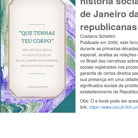
história soci
de Janeiro d
republicanas
Cristiana Schettini
Publicado em 2006, este livr
durante as primeiras décadas
especial, analisa as relações 
no Brasil das narrativas sobre
sociais registrados nos proce
garantia de certos direitos p
sua presença em uma cidade 
significados sociais da prosti
estabelecimento da República
Obs: O e-book pode ser ace
link:
https://www.cecult.ifch.