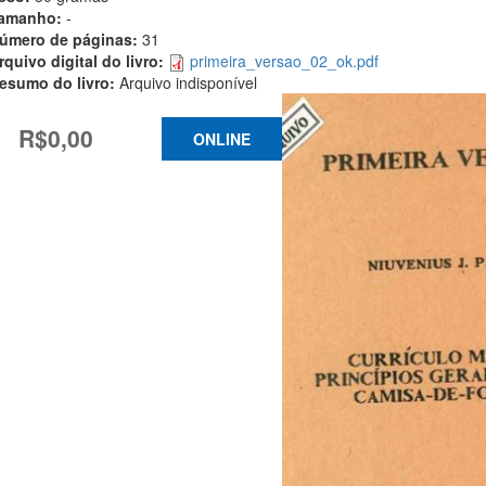
amanho:
-
úmero de páginas:
31
rquivo digital do livro:
primeira_versao_02_ok.pdf
esumo do livro:
Arquivo indisponível
R$0,00
ONLINE