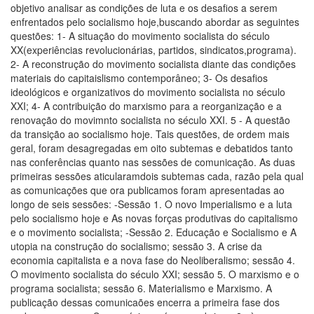
objetivo analisar as condições de luta e os desafios a serem
enfrentados pelo socialismo hoje,buscando abordar as seguintes
questões: 1- A situação do movimento socialista do século
XX(experiências revolucionárias, partidos, sindicatos,programa).
2- A reconstrução do movimento socialista diante das condições
materiais do capitaislismo contemporâneo; 3- Os desafios
ideológicos e organizativos do movimento socialista no século
XXI; 4- A contribuição do marxismo para a reorganização e a
renovação do movimnto socialista no século XXI. 5 - A questão
da transição ao socialismo hoje. Tais questões, de ordem mais
geral, foram desagregadas em oito subtemas e debatidos tanto
nas conferências quanto nas sessões de comunicação. As duas
primeiras sessões aticularamdois subtemas cada, razão pela qual
as comunicações que ora publicamos foram apresentadas ao
longo de seis sessões: -Sessão 1. O novo Imperialismo e a luta
pelo socialismo hoje e As novas forças produtivas do capitalismo
e o movimento socialista; -Sessão 2. Educação e Socialismo e A
utopia na construção do socialismo; sessão 3. A crise da
economia capitalista e a nova fase do Neoliberalismo; sessão 4.
O movimento socialista do século XXI; sessão 5. O marxismo e o
programa socialista; sessão 6. Materialismo e Marxismo. A
publicação dessas comunicaões encerra a primeira fase dos