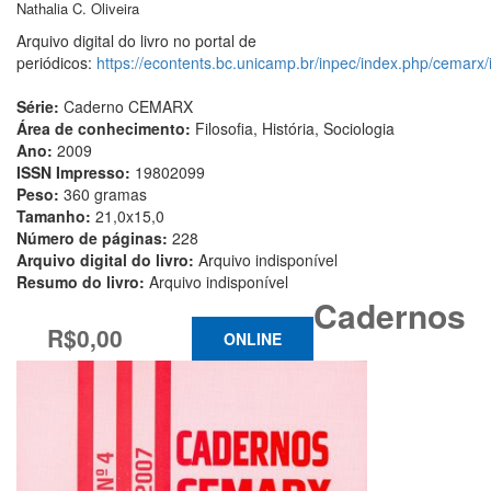
Nathalia C. Oliveira
Arquivo digital do livro no portal de
periódicos:
https://econtents.bc.unicamp.br/inpec/index.php/cemarx/
Série:
Caderno CEMARX
Área de conhecimento:
Filosofia, História, Sociologia
Ano:
2009
ISSN Impresso:
19802099
Peso:
360 gramas
Tamanho:
21,0x15,0
Número de páginas:
228
Arquivo digital do livro:
Arquivo indisponível
Resumo do livro:
Arquivo indisponível
Cadernos
R$0,00
ONLINE