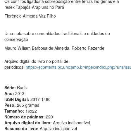
Os conflitos ligados à sobreposição entre terras indígenas e a
resex Tapajós-Arapiuns no Pará
Florêncio Almeida Vaz Filho
Uma nota sobre comunidades tradicionais e unidades de
conservação
Mauro William Barbosa de Almeida, Roberto Rezende
Arquivo digital do livro no portal de
periódicos:
https://econtents.bc.unicamp.br/inpec/index.php/ruris/is
Série:
Ruris
Ano:
2013
ISSN Digital:
2317-1480
Peso:
265 gramas
Tamanho:
16x22
Número de páginas:
220
Arquivo digital do livro:
Arquivo indisponível
Resumo do livro:
Arquivo indisponível