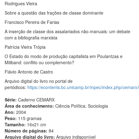
Rodrigues Vieira
Sobre a questão das frações de classe dominante
Francisco Pereira de Farias
A inserção de classe dos assalariados não-manuais: um debate
com a bibliografia marxista
Patrícia Vieira Trópia
O Estado do modo de produção capitalista em Poulantzas e
Miliband: conflito ou complemento?
Flávio Antonio de Castro
Arquivo digital do livro no portal de
periódicos:
https://econtents.bc.unicamp.br/inpec/index.php/cemarx/
Série:
Caderno CEMARX
Área de conhecimento:
Ciência Política, Sociologia
Ano:
2004
Peso:
115 gramas
Tamanho:
16x21 cm
Número de páginas:
84
Arquivo digital do livro:
Arquivo indisponível