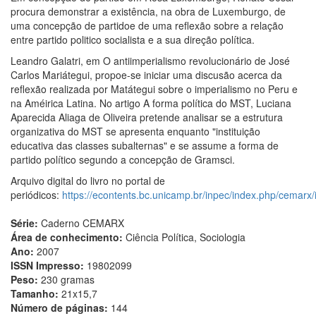
procura demonstrar a existência, na obra de Luxemburgo, de
uma concepção de partidoe de uma reflexão sobre a relação
entre partido politico socialista e a sua direção política.
Leandro Galatri, em O antiimperialismo revolucionário de José
Carlos Mariátegui, propoe-se iniciar uma discusão acerca da
reflexão realizada por Matátegui sobre o imperialismo no Peru e
na Améirica Latina. No artigo A forma política do MST, Luciana
Aparecida Aliaga de Oliveira pretende analisar se a estrutura
organizativa do MST se apresenta enquanto "instituição
educativa das classes subalternas" e se assume a forma de
partido político segundo a concepção de Gramsci.
Arquivo digital do livro no portal de
periódicos:
https://econtents.bc.unicamp.br/inpec/index.php/cemarx/
Série:
Caderno CEMARX
Área de conhecimento:
Ciência Política, Sociologia
Ano:
2007
ISSN Impresso:
19802099
Peso:
230 gramas
Tamanho:
21x15,7
Número de páginas:
144