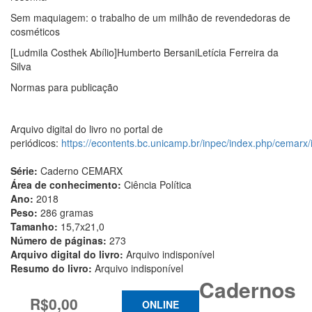
Sem maquiagem: o trabalho de um milhão de revendedoras de
cosméticos
[Ludmila Costhek Abílio]Humberto BersaniLetícia Ferreira da
Silva
Normas para publicação
Arquivo digital do livro no portal de
periódicos:
https://econtents.bc.unicamp.br/inpec/index.php/cemarx/
Série:
Caderno CEMARX
Área de conhecimento:
Ciência Política
Ano:
2018
Peso:
286 gramas
Tamanho:
15,7x21,0
Número de páginas:
273
Arquivo digital do livro:
Arquivo indisponível
Resumo do livro:
Arquivo indisponível
Cadernos
R$0,00
ONLINE