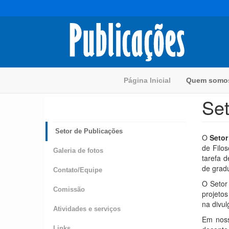
Pular
para
o
conteúdo
principal
Página Inicial
Quem som
Set
Setor de Publicações
O
Setor
de Filo
Galeria de fotos
tarefa d
de grad
Contato/Equipe
O Setor
Comissão
projeto
na divul
Atividades e serviços
Em noss
Links