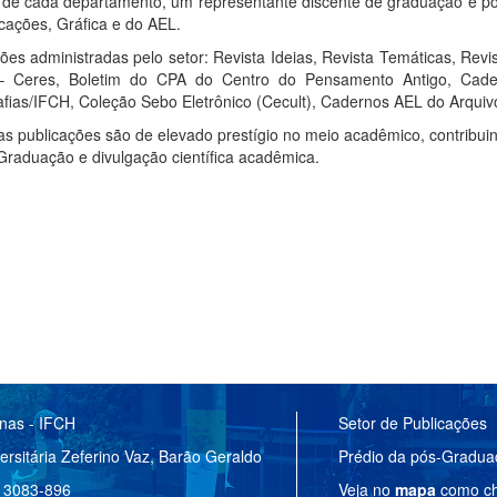
 de cada departamento, um representante discente de graduação e pó
cações, Gráfica e do AEL.
ões administradas pelo setor: Revista Ideias, Revista Temáticas, Revis
– Ceres, Boletim do CPA do Centro do Pensamento Antigo, Cader
fias/IFCH, Coleção Sebo Eletrônico (Cecult), Cadernos AEL do Arquiv
s publicações são de elevado prestígio no meio acadêmico, contribuin
Graduação e divulgação científica acadêmica.
anas - IFCH
Setor de Publicações
ersitária Zeferino Vaz, Barão Geraldo
Prédio da pós-Gradu
 13083-896
Veja no
mapa
como ch