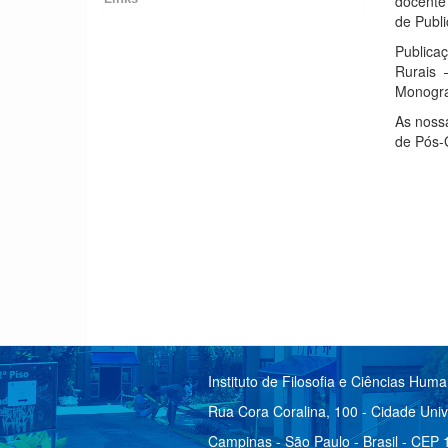
docente
de Publi
Publicaç
Rurais 
Monogra
As nossa
de Pós-
Instituto de Filosofia e Ciências Hum
Rua Cora Coralina, 100 - Cidade Univ
Campinas - São Paulo - Brasil - CEP