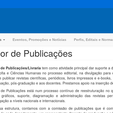
os
Eventos, Promoções e Notícias
Perfis, Editais e Norm
or de Publicações
 de Publicações/Livraria
tem como atividade principal dar suporte a d
sofia e Ciências Humanas no processo editorial, na divulgação para
e publicar revistas científicas, periódicos, livros impressos e e-book
uação, pós-graduação e aos docentes. Prestamos apoio na inserção de
 de Publicações está num processo contínuo de reestruturação no 
s gráficos, suporte, diagramação e administração das revistas p
gação a níveis nacionais e internacionais.
a estrutura, contamos com a comissão de publicações que é com