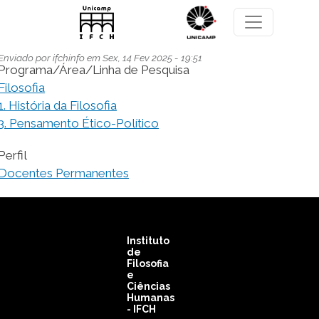
Pular para o conteúdo principal
Enviado por
ifchinfo
em
Sex, 14 Fev 2025 - 19:51
Programa/Área/Linha de Pesquisa
Filosofia
1. História da Filosofia
3. Pensamento Ético-Político
Perfil
Docentes Permanentes
Instituto
de
Filosofia
e
Ciências
Humanas
- IFCH