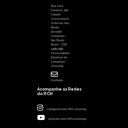
Rua Cora
Coralina, 100 -
Cidade
Universitária
Zeferino Vaz,
Barão
Geraldo
Campinas -
São Paulo -
Brasil - CEP:
13083-896
Universidade
Estadual de
Campinas -
Unicamp
Contatos
Acompanhe as Redes
do IFCH
instagram.com/ifch.unicamp
youtube.com/ifchunicamp1