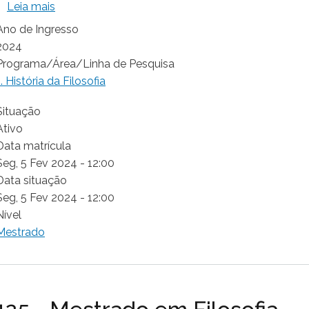
sobre REGINALDO ANTONIO CARDOSO DE LIMA 
Leia mais
Ano de Ingresso
2024
Programa/Área/Linha de Pesquisa
1. História da Filosofia
Situação
Ativo
Data matrícula
Seg, 5 Fev 2024 - 12:00
Data situação
Seg, 5 Fev 2024 - 12:00
Nível
Mestrado