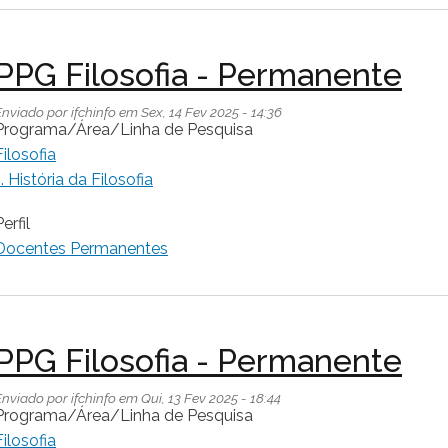
PPG Filosofia - Permanente
Enviado por
ifchinfo
em
Sex, 14 Fev 2025 - 14:36
Programa/Área/Linha de Pesquisa
Filosofia
1. História da Filosofia
erfil
Docentes Permanentes
PPG Filosofia - Permanente
Enviado por
ifchinfo
em
Qui, 13 Fev 2025 - 18:44
Programa/Área/Linha de Pesquisa
Filosofia