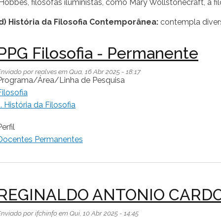
Hobbes, filósofas iluministas, como Mary Wollstonecraft, a fi
d) História da Filosofia Contemporânea:
contempla divers
PPG Filosofia - Permanente
Enviado por
realves
em
Qua, 16 Abr 2025 - 18:17
Programa/Área/Linha de Pesquisa
Filosofia
1. História da Filosofia
erfil
Docentes Permanentes
REGINALDO ANTONIO CARDOSO
Enviado por
ifchinfo
em
Qui, 10 Abr 2025 - 14:45