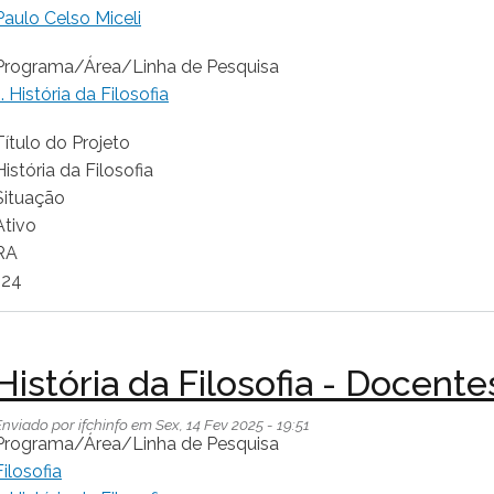
Paulo Celso Miceli
Programa/Área/Linha de Pesquisa
1. História da Filosofia
Título do Projeto
História da Filosofia
Situação
Ativo
RA
124
História da Filosofia - Docente
Enviado por
ifchinfo
em
Sex, 14 Fev 2025 - 19:51
Programa/Área/Linha de Pesquisa
Filosofia