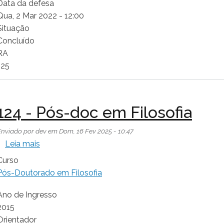
Data da defesa
Qua, 2 Mar 2022 - 12:00
Situação
Concluído
RA
125
124 - Pós-doc em Filosofia
Enviado por
dev
em
Dom, 16 Fev 2025 - 10:47
sobre 124 - Pós-doc em Filosofia
Leia mais
Curso
Pós-Doutorado em Filosofia
Ano de Ingresso
2015
Orientador