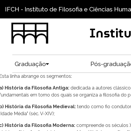
Pular para o conteúdo principal
IFCH - Instituto de Filosofia e Ciências Hum
Instit
Graduação
Pós-graduaçã
Toggle submenu
Esta linha abrange os segmentos:
a) História da Filosofia Antiga:
dedicada a autores clássicos 
fundamentais em torno dos quais se organiza a filosofia do p
b) História da Filosofia Medieval:
tendo como fio condutor 
"Idade Média" (séc. V-XIV);
c) História da Filosofia Moderna:
compreende os séculos XVI