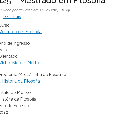
125 - Mestrado em Filosofia
Enviado por
dev
em
Dom, 16 Fev 2025 - 18:09
sobre 125 - Mestrado em Filosofia
Leia mais
Curso
Mestrado em Filosofia
Ano de Ingresso
2020
Orientador
Michel Nicolau Netto
Programa/Área/Linha de Pesquisa
1. História da Filosofia
Título do Projeto
História da Filosofia
Ano de Egresso
2022