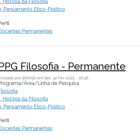
1. História da Filosofia
3. Pensamento Ético-Político
erfil
Docentes Permanentes
PPG Filosofia - Permanente
Enviado por
ifchinfo
em
Sex, 14 Fev 2025 - 16:46
Programa/Área/Linha de Pesquisa
Filosofia
1. História da Filosofia
3. Pensamento Ético-Político
erfil
Docentes Permanentes