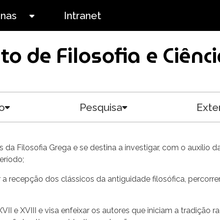
anas
Intranet
Toggle submenu
uto de Filosofia e Ciê
o
Pesquisa
Exte
Toggle submenu
Toggle submenu
da Filosofia Grega e se destina a investigar, com o auxílio da
eríodo;
a recepção dos clássicos da antiguidade filosófica, percor
I e XVIII e visa enfeixar os autores que iniciam a tradição r