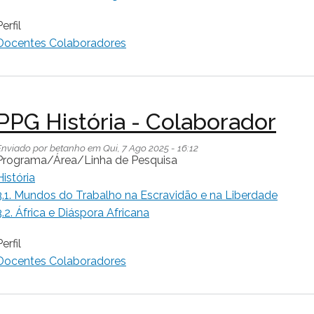
erfil
Docentes Colaboradores
PPG História - Colaborador
Enviado por
betanho
em
Qui, 7 Ago 2025 - 16:12
Programa/Área/Linha de Pesquisa
História
3.1. Mundos do Trabalho na Escravidão e na Liberdade
3.2. África e Diáspora Africana
erfil
Docentes Colaboradores