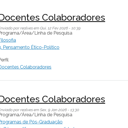
Docentes Colaboradores
Enviado por
realves
em
Qui, 12 Fev 2026 - 10:39
Programa/Área/Linha de Pesquisa
Filosofia
3. Pensamento Ético-Político
erfil
Docentes Colaboradores
Docentes Colaboradores
Enviado por
realves
em
Sex, 9 Jan 2026 - 13:30
Programa/Área/Linha de Pesquisa
Programas de Pós-Graduação