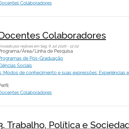
Docentes Colaboradores
Docentes Colaboradores
Enviado por
realves
em
Seg, 6 Jul 2026 - 12:02
Programa/Área/Linha de Pesquisa
Programas de Pós-Graduação
Ciências Sociais
4. Modos de conhecimento e suas expressões: Experiências e 
erfil
Docentes Colaboradores
3. Trabalho, Política e Socie