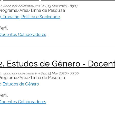
Enviado por
aalexmou
em
Sex, 13 Mar 2026 - 09:17
Programa/Área/Linha de Pesquisa
3. Trabalho, Política e Sociedade
erfil
Docentes Colaboradores
2. Estudos de Gênero - Docen
Enviado por
aalexmou
em
Sex, 13 Mar 2026 - 09:06
Programa/Área/Linha de Pesquisa
2. Estudos de Gênero
erfil
Docentes Colaboradores