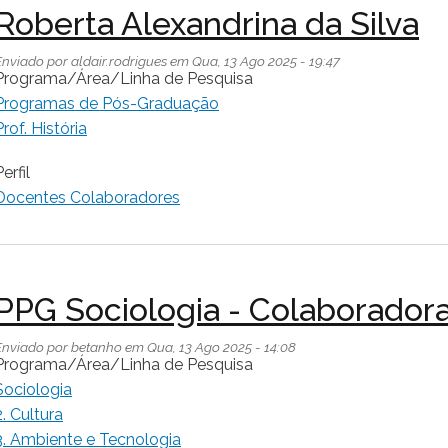
Roberta Alexandrina da Silva
Enviado por
aldair.rodrigues
em
Qua, 13 Ago 2025 - 19:47
Programa/Área/Linha de Pesquisa
Programas de Pós-Graduação
Prof. História
erfil
Docentes Colaboradores
PPG Sociologia - Colaborador
Enviado por
betanho
em
Qua, 13 Ago 2025 - 14:08
Programa/Área/Linha de Pesquisa
Sociologia
2. Cultura
3. Ambiente e Tecnologia