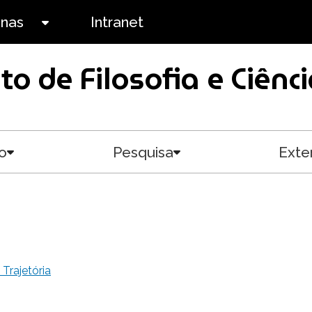
anas
Intranet
Toggle submenu
uto de Filosofia e Ciê
o
Pesquisa
Exte
Toggle submenu
Toggle submenu
Trajetória