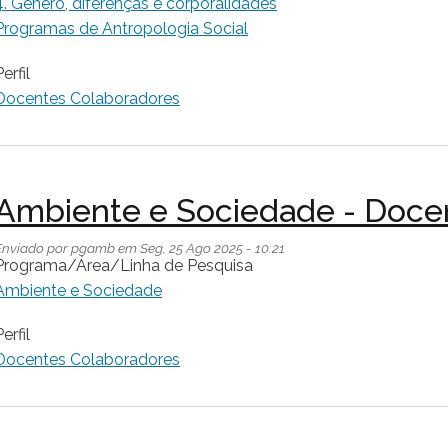
4. Gênero, diferenças e corporalidades
Programas de Antropologia Social
erfil
Docentes Colaboradores
Ambiente e Sociedade - Doce
Enviado por
pgamb
em
Seg, 25 Ago 2025 - 10:21
Programa/Área/Linha de Pesquisa
Ambiente e Sociedade
erfil
Docentes Colaboradores