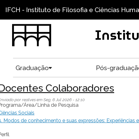
Pular para o conteúdo principal
IFCH - Instituto de Filosofia e Ciências Hum
Instit
Graduação
Pós-graduaçã
Toggle submenu
Docentes Colaboradores
Enviado por
realves
em
Seg, 6 Jul 2026 - 12:10
Programa/Área/Linha de Pesquisa
Ciências Sociais
4. Modos de conhecimento e suas expressões: Experiências e 
erfil