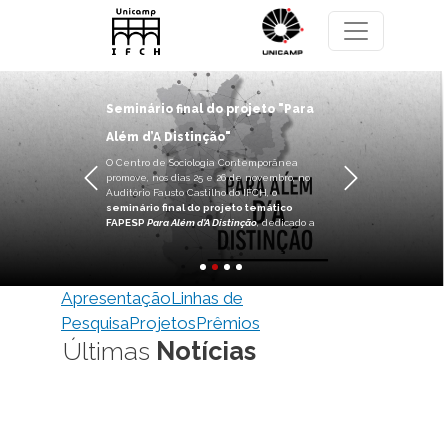
Pular para o conteúdo principal
Seminário final do projeto "Para
Além d’A Distinção"
O Centro de Sociologia Contemporânea
promove, nos dias 25 e 26 de novembro, no
Anterior
Próximo
Auditório Fausto Castilho do IFCH, o
seminário final do projeto temático
FAPESP
Para Além d’A Distinção
, dedicado a
Apresentação
Linhas de
Pesquisa
Projetos
Prêmios
Últimas
Notícias