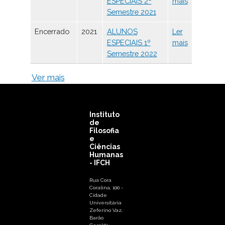
ESPECIAIS 2º
mais
Semestre 2021
Encerrado
2021
ALUNOS
Ler
ESPECIAIS 1º
mais
Semestre 2022
Ver mais
Instituto
de
Filosofia
e
Ciências
Humanas
- IFCH
Rua Cora
Coralina, 100 -
Cidade
Universitária
Zeferino Vaz,
Barão