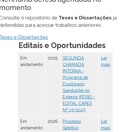
momento
Consulte o repositório de
Teses e Dissertações
já
defendidas para acessar trabalhos anteriores
Teses e Dissertações
Editais e Oportunidades
Em
2025
SEGUNDA
Ler
andamento
CHAMADA
mais
INTERNA -
Programa de
Doutorado
Sanduíche no
Exterior (PDSE) -
EDITAL CAPES
Nº 17/2025
Em
2026
Processo
Ler
andamento
Seletivo
mais