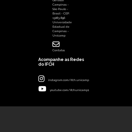
Geraldo
Campinas -
São Paulo -
Brasil - CEP:
13083-896
Universidade
Estadual de
Campinas -
Unicamp
Contatos
Acompanhe as Redes
do IFCH
instagram.com/ifch.unicamp
youtube.com/ifchunicamp1