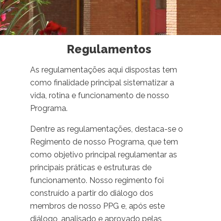
Regulamentos
As regulamentações aqui dispostas tem
como finalidade principal sistematizar a
vida, rotina e funcionamento de nosso
Programa.
Dentre as regulamentações, destaca-se o
Regimento de nosso Programa, que tem
como objetivo principal regulamentar as
principais práticas e estruturas de
funcionamento. Nosso regimento foi
construído a partir do diálogo dos
membros de nosso PPG e, após este
diálogo, analisado e aprovado pelas