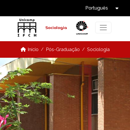
Select Languag
Pular para o conteúdo principal
Português
Tog
Sociologia
Pós-Graduação
Sociologia
Início