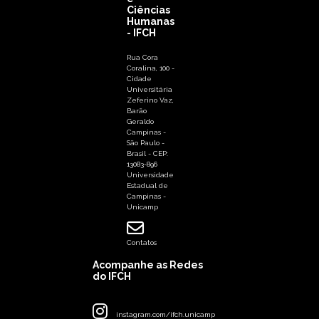
Ciências
Humanas
- IFCH
Rua Cora
Coralina, 100 -
Cidade
Universitária
Zeferino Vaz,
Barão
Geraldo
Campinas -
São Paulo -
Brasil - CEP:
13083-896
Universidade
Estadual de
Campinas -
Unicamp
Contatos
Acompanhe as Redes
do IFCH
instagram.com/ifch.unicamp