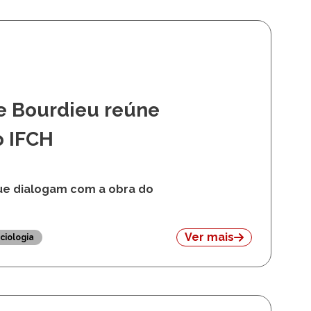
e Bourdieu reúne
o IFCH
ue dialogam com a obra do
Ver mais
ciologia