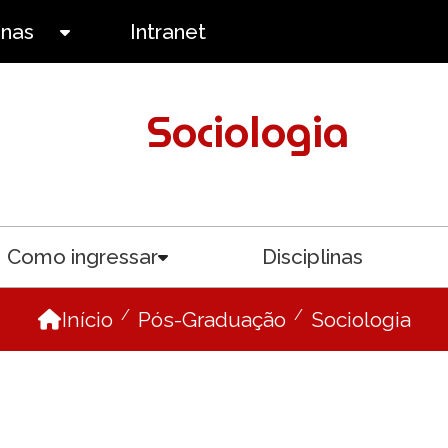
anas
Intranet
Toggle submenu
Sociologia
Como ingressar
Disciplinas
menu
Toggle submenu
Início
Pós-Graduação
Sociologia