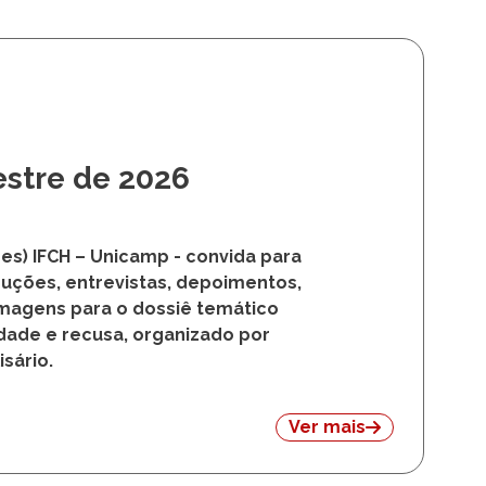
estre de 2026
res) IFCH – Unicamp - convida para
duções, entrevistas, depoimentos,
magens para o dossiê temático
idade e recusa, organizado por
isário.
Ver mais