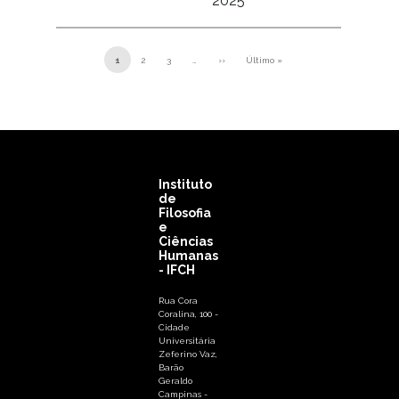
2025
Paginação
1
2
3
…
››
Último »
Próxima página
Última página
Instituto
de
Filosofia
e
Ciências
Humanas
- IFCH
Rua Cora
Coralina, 100 -
Cidade
Universitária
Zeferino Vaz,
Barão
Geraldo
Campinas -