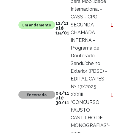
para Mobilidade
Internacional -
CASS - CPG
12/11
SEGUNDA
Ler mais
Em andamento
até
CHAMADA
19/01
INTERNA -
Programa de
Doutorado
Sanduíche no
Exterior (PDSE) -
EDITAL CAPES
Nº 17/2025
03/11
XXXIII
Ler mais
Encerrado
até
“CONCURSO
30/11
FAUSTO
CASTILHO DE
MONOGRAFIAS”-