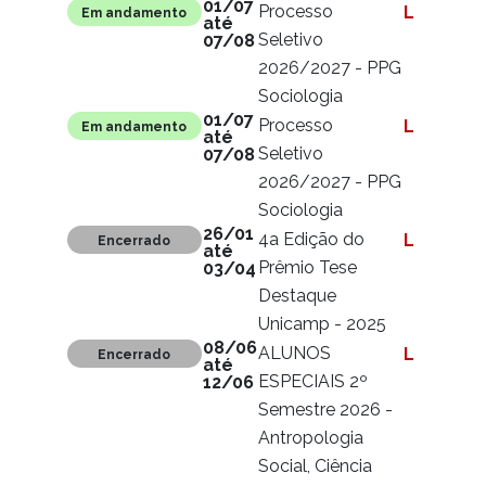
01/07
Processo
Ler mais
Em andamento
até
Seletivo
07/08
2026/2027 - PPG
Sociologia
01/07
Processo
Ler mais
Em andamento
até
Seletivo
07/08
2026/2027 - PPG
Sociologia
26/01
4a Edição do
Ler mais
Encerrado
até
Prêmio Tese
03/04
Destaque
Unicamp - 2025
08/06
ALUNOS
Ler mais
Encerrado
até
ESPECIAIS 2º
12/06
Semestre 2026 -
Antropologia
Social, Ciência