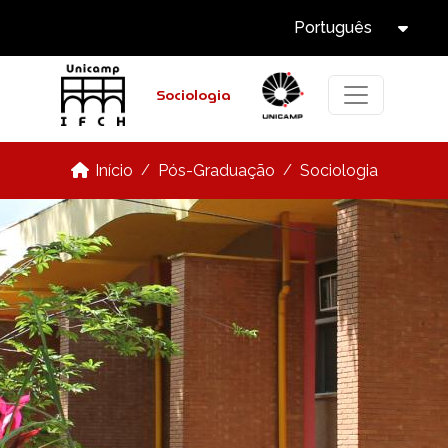
Select Languag
Pular para o conteúdo principal
Português
Tog
Sociologia
Pós-Graduação
Sociologia
Início