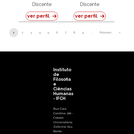
Discente
Discente
ver perfil
ver perfil
Paginação
1
2
3
4
5
6
7
8
9
…
Próximo›
»
Próxima página
Última pá
Instituto
de
Filosofia
e
Ciências
Humanas
- IFCH
Rua Cora
Coralina, 100 -
Cidade
Universitária
Zeferino Vaz,
Barão